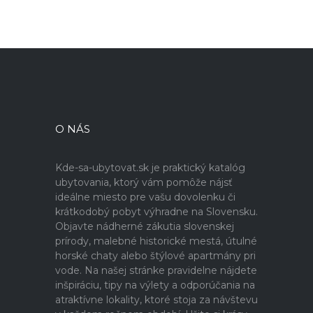
O NÁS
Kde-sa-ubytovat.sk je praktický katalóg
ubytovania, ktorý vám pomôže nájsť
ideálne miesto pre vašu dovolenku či
krátkodobý pobyt výhradne na Slovensku.
Objavte nádherné zákutia slovenskej
prírody, malebné historické mestá, útulné
horské chaty alebo štýlové apartmány pri
vode. Na našej stránke pravidelne nájdete
inšpiráciu, tipy na výlety a odporúčania na
atraktívne lokality, ktoré stoja za návštevu