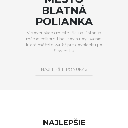
BLATNÁ
POLIANKA
V slovenskom meste Blatná Polianka
máme celkom 1 hotelov a ubytovanie,
ktoré môžete využiť pre dovolenku po
Slovensku
NAJLEPŠIE PONUKY »
NAJLEPŠIE