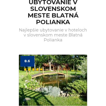
UBYTOVANIE V
SLOVENSKOM
MESTE BLATNÁ
POLIANKA
Najlepšie ubytovanie v hoteloch
v slovenskom meste Blatná
Polianka
8.6