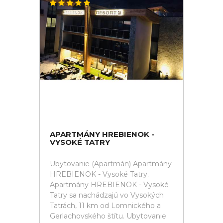
APARTMÁNY HREBIENOK -
VYSOKÉ TATRY
Ubytovanie (Apartmán) Apartmány
HREBIENOK - Vysoké Tatry.
Apartmány HREBIENOK - Vysoké
Tatry sa nachádzajú vo Vysokých
Tatrách, 11 km od Lomnického a
Gerlachovského štítu. Ubytovanie