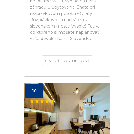
bezplatné Wi-Fi, výhľad na rieku,
záhradu,... Ubytovanie Chata pri
rozprávkovom potoku - Chaty
Rozprávkovo sa nachádza v
slovenskom meste Vysoké Tatry,
do ktorého si môžete naplánovať
vašú dovolenku na Slovensku.
OVERIŤ DOSTUPNOSŤ
10