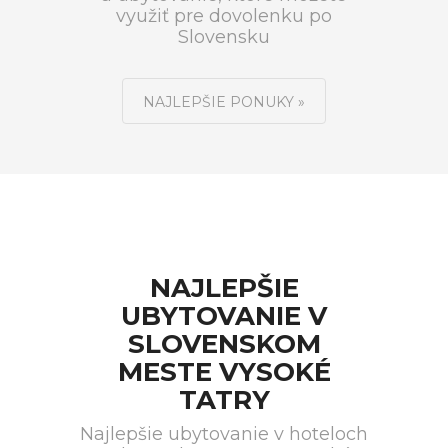
využiť pre dovolenku po
Slovensku
NAJLEPŠIE PONUKY »
NAJLEPŠIE
UBYTOVANIE V
SLOVENSKOM
MESTE VYSOKÉ
TATRY
Najlepšie ubytovanie v hoteloch