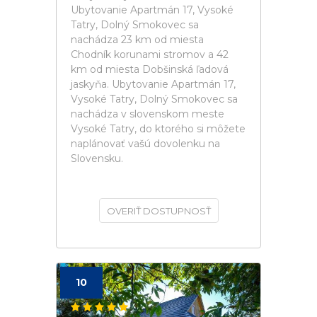
Ubytovanie Apartmán 17, Vysoké
Tatry, Dolný Smokovec sa
nachádza 23 km od miesta
Chodník korunami stromov a 42
km od miesta Dobšinská ľadová
jaskyňa. Ubytovanie Apartmán 17,
Vysoké Tatry, Dolný Smokovec sa
nachádza v slovenskom meste
Vysoké Tatry, do ktorého si môžete
naplánovať vašú dovolenku na
Slovensku.
OVERIŤ DOSTUPNOSŤ
10