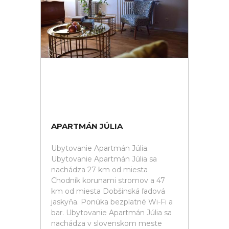
APARTMÁN JÚLIA
Ubytovanie Apartmán Júlia.
Ubytovanie Apartmán Júlia sa
nachádza 27 km od miesta
Chodník korunami stromov a 47
km od miesta Dobšinská ľadová
jaskyňa. Ponúka bezplatné Wi-Fi a
bar. Ubytovanie Apartmán Júlia sa
nachádza v slovenskom meste