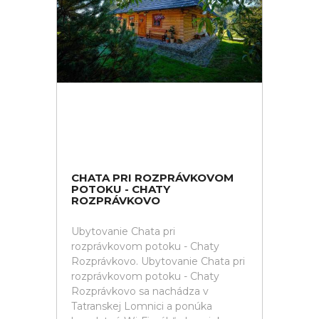
CHATA PRI ROZPRÁVKOVOM
POTOKU - CHATY
ROZPRÁVKOVO
Ubytovanie Chata pri
rozprávkovom potoku - Chaty
Rozprávkovo. Ubytovanie Chata pri
rozprávkovom potoku - Chaty
Rozprávkovo sa nachádza v
Tatranskej Lomnici a ponúka