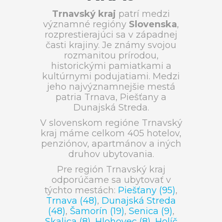
Trnavský kraj
patrí medzi
významné regióny
Slovenska
,
rozprestierajúci sa v západnej
časti krajiny. Je známy svojou
rozmanitou prírodou,
historickými pamiatkami a
kultúrnymi podujatiami. Medzi
jeho najvýznamnejšie mestá
patria Trnava, Piešťany a
Dunajská Streda.
V slovenskom regióne Trnavský
kraj máme celkom 405 hotelov,
penziónov, apartmánov a iných
druhov ubytovania.
Pre región Trnavský kraj
odporúčame sa ubytovať v
týchto mestách:
Piešťany (95)
,
Trnava (48)
,
Dunajská Streda
(48)
,
Šamorín (19)
,
Senica (9)
,
Skalica (8)
,
Hlohovec (8)
,
Holíč