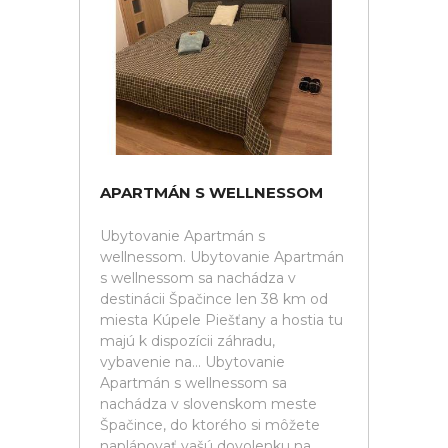
APARTMÁN S WELLNESSOM
Ubytovanie Apartmán s
wellnessom. Ubytovanie Apartmán
s wellnessom sa nachádza v
destinácii Špačince len 38 km od
miesta Kúpele Piešťany a hostia tu
majú k dispozícii záhradu,
vybavenie na... Ubytovanie
Apartmán s wellnessom sa
nachádza v slovenskom meste
Špačince, do ktorého si môžete
naplánovať vašú dovolenku na