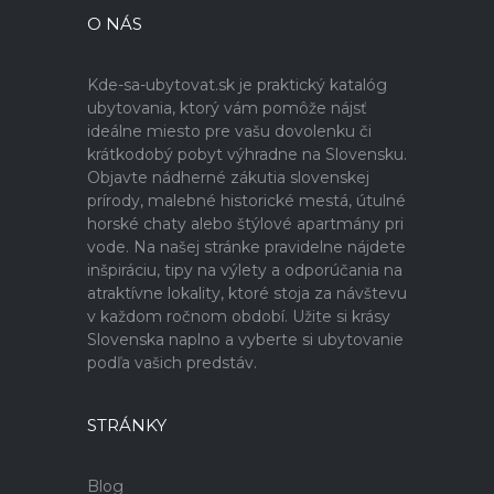
O NÁS
Kde-sa-ubytovat.sk je praktický katalóg
ubytovania, ktorý vám pomôže nájsť
ideálne miesto pre vašu dovolenku či
krátkodobý pobyt výhradne na Slovensku.
Objavte nádherné zákutia slovenskej
prírody, malebné historické mestá, útulné
horské chaty alebo štýlové apartmány pri
vode. Na našej stránke pravidelne nájdete
inšpiráciu, tipy na výlety a odporúčania na
atraktívne lokality, ktoré stoja za návštevu
v každom ročnom období. Užite si krásy
Slovenska naplno a vyberte si ubytovanie
podľa vašich predstáv.
STRÁNKY
Blog