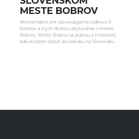
SLOVENSKOM
MESTE BOBROV
Momentálne pre vás evidujeme celkovo 0
hotelov a iných druhov ubytovania v meste
Bobrov. Mesto Bobrov je jednou z možností,
kde môžete stráviť dovolenku na Slovensku.