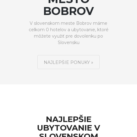
BOBROV
V slovenskom meste Bobrov máme
celkom 0 hotelov a ubytovanie, ktoré
môžete využiť pre dovolenku po
Slovensku
NAJLEPŠIE PONUKY »
NAJLEPŠIE
UBYTOVANIE V
SLOVENSKOM