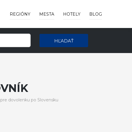
REGIÓNY
MESTA
HOTELY
BLOG
HĽADAŤ
VNÍK
 pre dovolenku po Slovensku