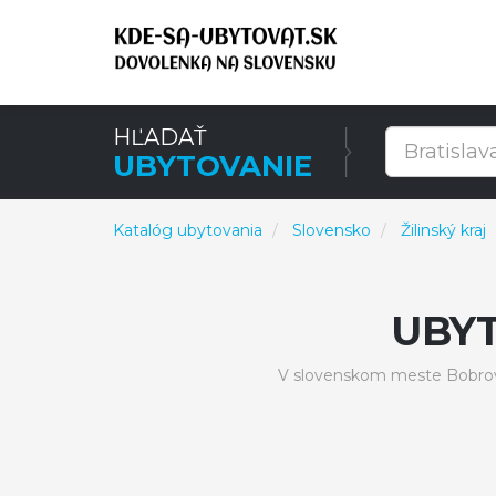
HĽADAŤ
UBYTOVANIE
Katalóg ubytovania
Slovensko
Žilinský kraj
UBY
V slovenskom meste Bobrovn