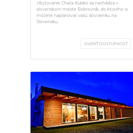
Ubytovanie Chata Kubko sa nachádza v
slovenskom meste Bobrovník, do ktorého si
môžete naplánovať vašú dovolenku na
Slovensku.
OVERIŤ DOSTUPNOSŤ