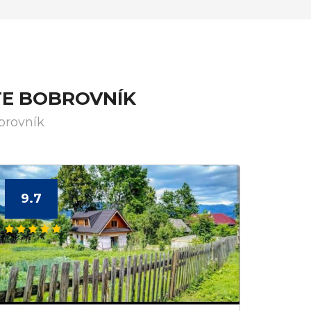
TE BOBROVNÍK
brovník
9.7