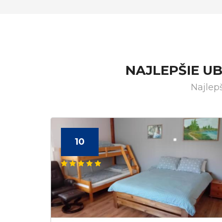
NAJLEPŠIE U
Najlep
10