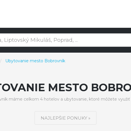
Ubytovanie mesto Bobrovník
TOVANIE MESTO BOBRO
ík máme celkom 4 hotelov a ubytovanie, ktoré môžete využiť
NAJLEPŠIE PONUKY »