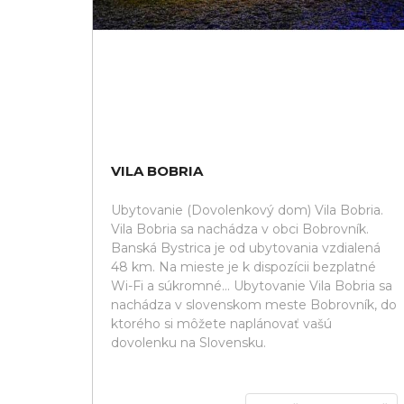
VILA BOBRIA
Ubytovanie (Dovolenkový dom) Vila Bobria.
Vila Bobria sa nachádza v obci Bobrovník.
Banská Bystrica je od ubytovania vzdialená
48 km. Na mieste je k dispozícii bezplatné
Wi-Fi a súkromné... Ubytovanie Vila Bobria sa
nachádza v slovenskom meste Bobrovník, do
ktorého si môžete naplánovať vašú
dovolenku na Slovensku.