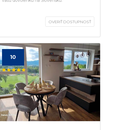
vašú dovolenku na Slovensku.
OVERIŤ DOSTUPNOSŤ
10