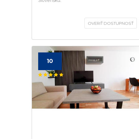
Slovensku.
OVERIŤ DOSTUPNOSŤ
10