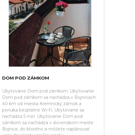
DOM POD ZÁMKOM
Ubytovanie Dom pod zámkom. Ubytovanie
Dom pod zámkom sa nachádza v Bojniciach
40 km od miesta Kremnický zámok a
ponúka bezplatné Wi-Fi. Ubytovanie sa
nachádza 5 min. Ubytovanie Dom pod
zámkom sa nachádza v slovenskom meste
Bojnice, do ktorého si môžete naplánovať