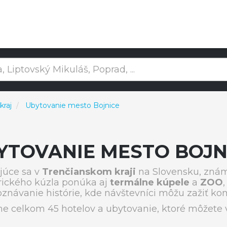
kraj
Ubytovanie mesto Bojnice
YTOVANIE MESTO BOJN
úce sa v
Trenčianskom kraji
na Slovensku, zná
rického kúzla ponúka aj
termálne kúpele
a
ZOO
ávanie histórie, kde návštevníci môžu zažiť komb
 celkom 45 hotelov a ubytovanie, ktoré môžete v