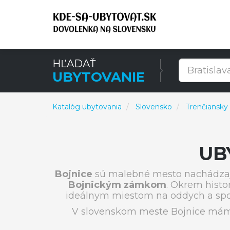
HĽADAŤ
UBYTOVANIE
Katalóg ubytovania
Slovensko
Trenčiansky 
UB
Bojnice
sú malebné mesto nachádzaj
Bojnickým zámkom
. Okrem histo
ideálnym miestom na oddych a spozn
V slovenskom meste Bojnice máme