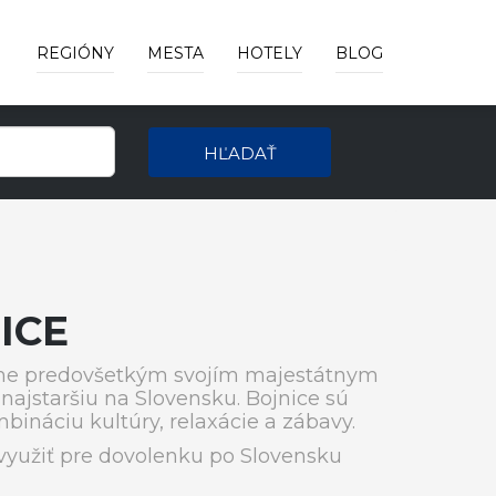
REGIÓNY
MESTA
HOTELY
BLOG
HĽADAŤ
ICE
me predovšetkým svojím majestátnym
, najstaršiu na Slovensku. Bojnice sú
ináciu kultúry, relaxácie a zábavy.
yužiť pre dovolenku po Slovensku