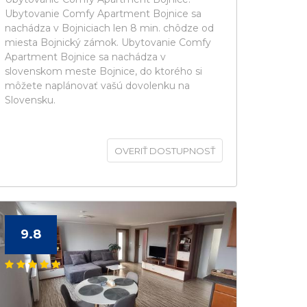
Ubytovanie Comfy Apartment Bojnice sa
nachádza v Bojniciach len 8 min. chôdze od
miesta Bojnický zámok. Ubytovanie Comfy
Apartment Bojnice sa nachádza v
slovenskom meste Bojnice, do ktorého si
môžete naplánovať vašú dovolenku na
Slovensku.
OVERIŤ DOSTUPNOSŤ
9.8