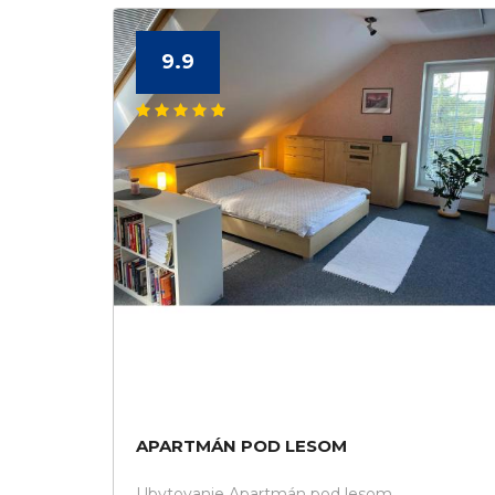
9.9
APARTMÁN POD LESOM
Ubytovanie Apartmán pod lesom.