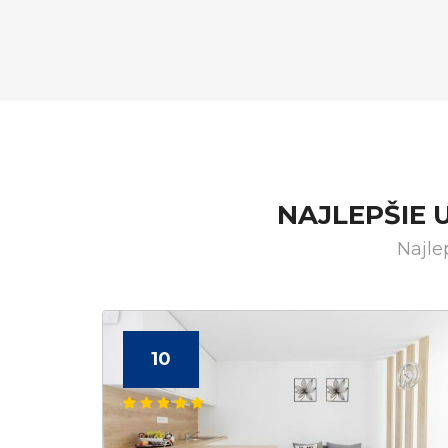
NAJLEPŠIE 
Najle
10