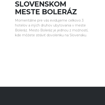
SLOVENSKOM
MESTE BOLERÁZ
Momentálne pre vás evidujeme celkovo 3
hotelov a iných druhov ubytovania v meste
Boleráz. Mesto Boleráz je jednou z možností,
kde môžete stráviť dovolenku na Slovensku.