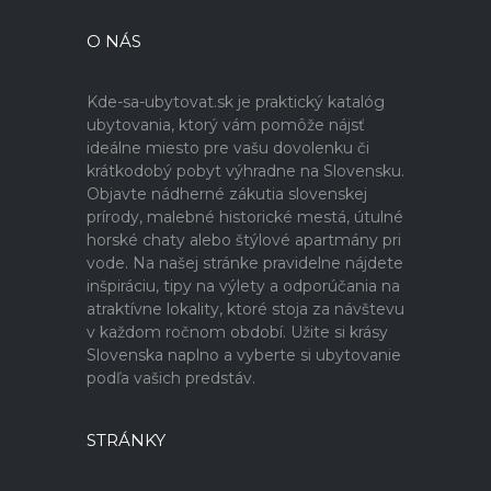
O NÁS
Kde-sa-ubytovat.sk je praktický katalóg
ubytovania, ktorý vám pomôže nájsť
ideálne miesto pre vašu dovolenku či
krátkodobý pobyt výhradne na Slovensku.
Objavte nádherné zákutia slovenskej
prírody, malebné historické mestá, útulné
horské chaty alebo štýlové apartmány pri
vode. Na našej stránke pravidelne nájdete
inšpiráciu, tipy na výlety a odporúčania na
atraktívne lokality, ktoré stoja za návštevu
v každom ročnom období. Užite si krásy
Slovenska naplno a vyberte si ubytovanie
podľa vašich predstáv.
STRÁNKY