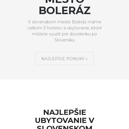
BOLERÁZ
V slovenskom meste Boleráz máme
celkom 3 hotelov a ubytovanie, ktoré
môžete využiť pre dovolenku po
Slovensku
NAJLEPŠIE PONUKY »
NAJLEPŠIE
UBYTOVANIE V
SLOVENSKOM