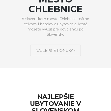
CHLEBNICE
V slovenskom meste Chlebnice máme
celkom 1 hotelov a ubytovanie, ktoré
môžete využiť pre dovolenku po
Slovensku
NAJLEPŠIE PONUKY »
NAJLEPŠIE
UBYTOVANIE V
SLOVENSKOM