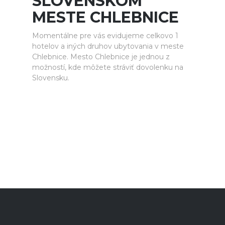
SLOVENSKOM
MESTE CHLEBNICE
Momentálne pre vás evidujeme celkovo 1
hotelov a iných druhov ubytovania v meste
Chlebnice. Mesto Chlebnice je jednou z
možností, kde môžete stráviť dovolenku na
Slovensku.