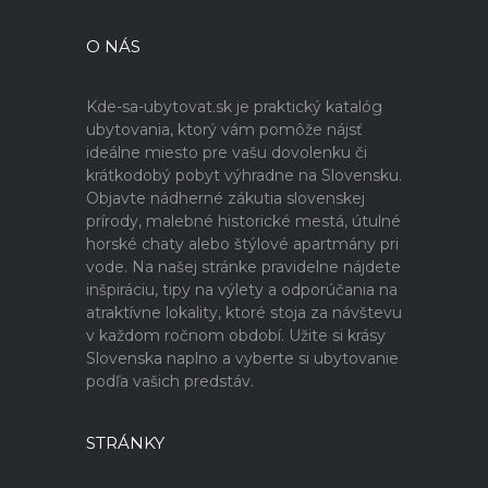
O NÁS
Kde-sa-ubytovat.sk je praktický katalóg
ubytovania, ktorý vám pomôže nájsť
ideálne miesto pre vašu dovolenku či
krátkodobý pobyt výhradne na Slovensku.
Objavte nádherné zákutia slovenskej
prírody, malebné historické mestá, útulné
horské chaty alebo štýlové apartmány pri
vode. Na našej stránke pravidelne nájdete
inšpiráciu, tipy na výlety a odporúčania na
atraktívne lokality, ktoré stoja za návštevu
v každom ročnom období. Užite si krásy
Slovenska naplno a vyberte si ubytovanie
podľa vašich predstáv.
STRÁNKY