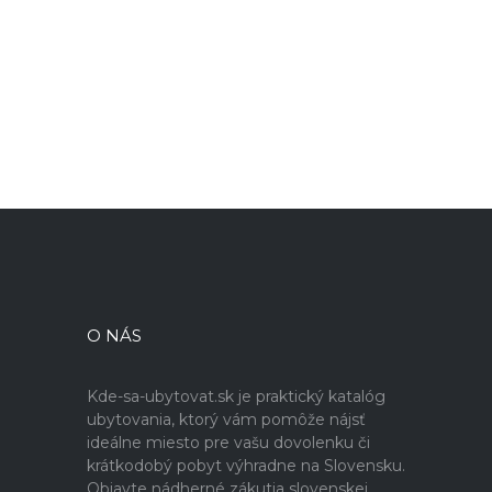
O NÁS
Kde-sa-ubytovat.sk je praktický katalóg
ubytovania, ktorý vám pomôže nájsť
ideálne miesto pre vašu dovolenku či
krátkodobý pobyt výhradne na Slovensku.
Objavte nádherné zákutia slovenskej