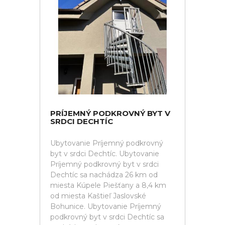
PRÍJEMNÝ PODKROVNÝ BYT V
SRDCI DECHTÍC
Ubytovanie Príjemný podkrovný
byt v srdci Dechtíc. Ubytovanie
Príjemný podkrovný byt v srdci
Dechtíc sa nachádza 26 km od
miesta Kúpele Piešťany a 8,4 km
od miesta Kaštieľ Jaslovské
Bohunice. Ubytovanie Príjemný
podkrovný byt v srdci Dechtíc sa