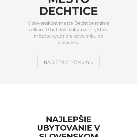
DECHTICE
V slovenskom meste Dechtice máme
celkom 0 hotelov a ubytovanie, ktoré
môžete využiť pre dovolenku po
Slovensku
NAJLEPŠIE PONUKY »
NAJLEPŠIE
UBYTOVANIE V
SLOVENSKOM