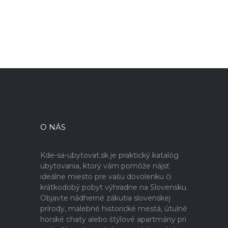
O NÁS
Kde-sa-ubytovat.sk je praktický katalóg
ubytovania, ktorý vám pomôže nájsť
ideálne miesto pre vašu dovolenku či
krátkodobý pobyt výhradne na Slovensku.
Objavte nádherné zákutia slovenskej
prírody, malebné historické mestá, útulné
horské chaty alebo štýlové apartmány pri