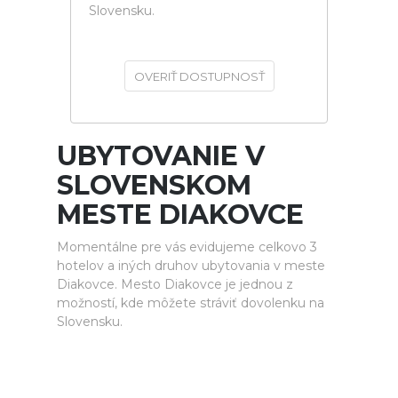
Slovensku.
OVERIŤ DOSTUPNOSŤ
UBYTOVANIE V
SLOVENSKOM
MESTE DIAKOVCE
Momentálne pre vás evidujeme celkovo 3
hotelov a iných druhov ubytovania v meste
Diakovce. Mesto Diakovce je jednou z
možností, kde môžete stráviť dovolenku na
Slovensku.