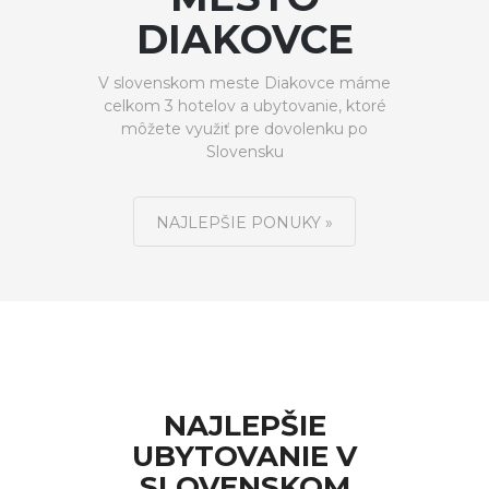
DIAKOVCE
V slovenskom meste Diakovce máme
celkom 3 hotelov a ubytovanie, ktoré
môžete využiť pre dovolenku po
Slovensku
NAJLEPŠIE PONUKY »
NAJLEPŠIE
UBYTOVANIE V
SLOVENSKOM