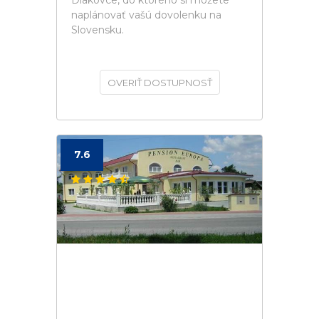
Diakovce, do ktorého si môžete
naplánovať vašú dovolenku na
Slovensku.
OVERIŤ DOSTUPNOSŤ
7.6