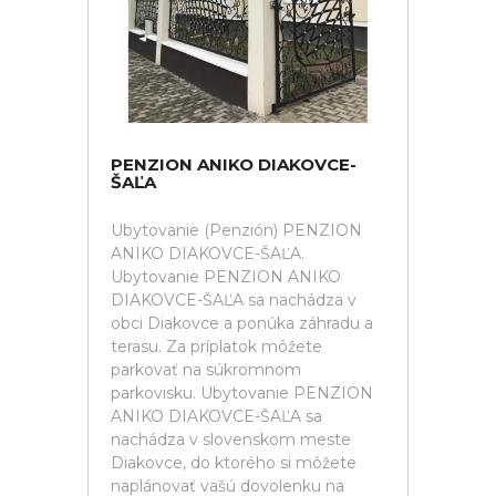
PENZION ANIKO DIAKOVCE-
ŠAĽA
Ubytovanie (Penzión) PENZION
ANIKO DIAKOVCE-ŠAĽA.
Ubytovanie PENZION ANIKO
DIAKOVCE-ŠAĽA sa nachádza v
obci Diakovce a ponúka záhradu a
terasu. Za príplatok môžete
parkovať na súkromnom
parkovisku. Ubytovanie PENZION
ANIKO DIAKOVCE-ŠAĽA sa
nachádza v slovenskom meste
Diakovce, do ktorého si môžete
naplánovať vašú dovolenku na