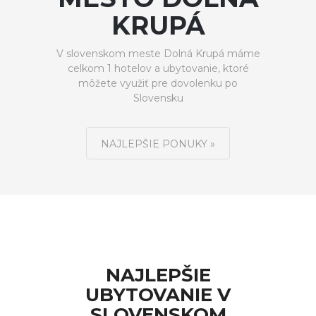
KRUPÁ
V slovenskom meste Dolná Krupá máme
celkom 1 hotelov a ubytovanie, ktoré
môžete využiť pre dovolenku po
Slovensku
NAJLEPŠIE PONUKY »
NAJLEPŠIE
UBYTOVANIE V
SLOVENSKOM