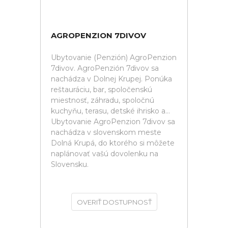
AGROPENZION 7DIVOV
Ubytovanie (Penzión) AgroPenzion
7divov. AgroPenzión 7divov sa
nachádza v Dolnej Krupej. Ponúka
reštauráciu, bar, spoločenskú
miestnosť, záhradu, spoločnú
kuchyňu, terasu, detské ihrisko a...
Ubytovanie AgroPenzion 7divov sa
nachádza v slovenskom meste
Dolná Krupá, do ktorého si môžete
naplánovať vašú dovolenku na
Slovensku.
OVERIŤ DOSTUPNOSŤ