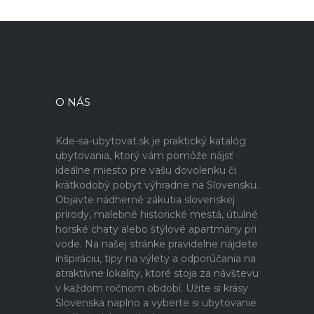
O NÁS
Kde-sa-ubytovat.sk je praktický katalóg
ubytovania, ktorý vám pomôže nájsť
ideálne miesto pre vašu dovolenku či
krátkodobý pobyt výhradne na Slovensku.
Objavte nádherné zákutia slovenskej
prírody, malebné historické mestá, útulné
horské chaty alebo štýlové apartmány pri
vode. Na našej stránke pravidelne nájdete
inšpiráciu, tipy na výlety a odporúčania na
atraktívne lokality, ktoré stoja za návštevu
v každom ročnom období. Užite si krásy
Slovenska naplno a vyberte si ubytovanie