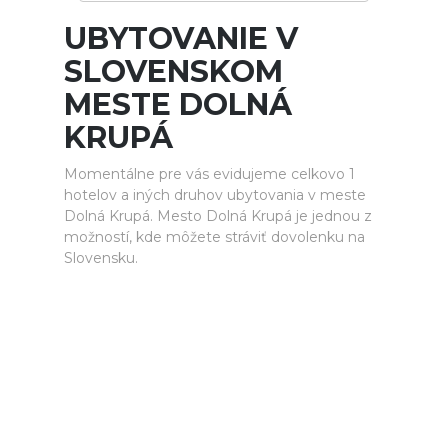
UBYTOVANIE V
SLOVENSKOM
MESTE DOLNÁ
KRUPÁ
Momentálne pre vás evidujeme celkovo 1
hotelov a iných druhov ubytovania v meste
Dolná Krupá. Mesto Dolná Krupá je jednou z
možností, kde môžete stráviť dovolenku na
Slovensku.