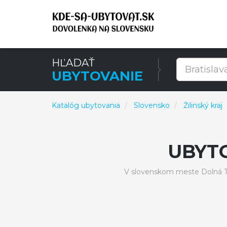
HĽADAŤ
UBYTOVANIE
Katalóg ubytovania
Slovensko
Žilinský kraj
UBYT
V slovenskom meste Dolná Ti