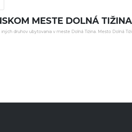
NSKOM MESTE DOLNÁ TIŽINA
iných druhov ubytovania v meste Dolná Tižina. Mesto Dolná Tižin