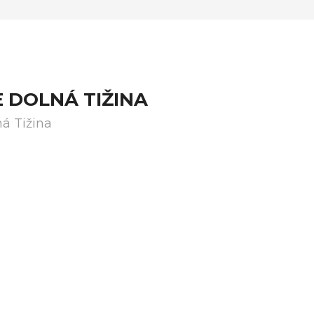
 DOLNÁ TIŽINA
á Tižina