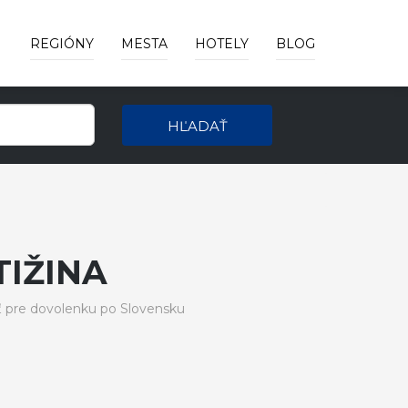
REGIÓNY
MESTA
HOTELY
BLOG
HĽADAŤ
IŽINA
ť pre dovolenku po Slovensku