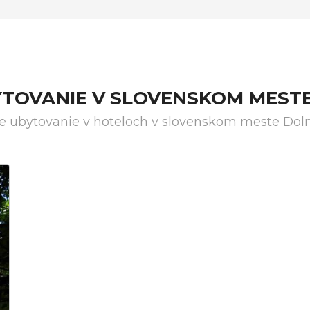
YTOVANIE V SLOVENSKOM MESTE
ie ubytovanie v hoteloch v slovenskom meste Doln