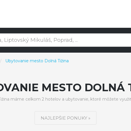
Ubytovanie mesto Dolná Tižina
OVANIE MESTO DOLNÁ T
žina máme celkom 2 hotelov a ubytovanie, ktoré môžete využi
NAJLEPŠIE PONUKY »