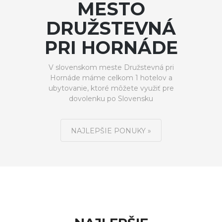
MESTO
DRUŽSTEVNÁ
PRI HORNÁDE
V slovenskom meste Družstevná pri
Hornáde máme celkom 1 hotelov a
ubytovanie, ktoré môžete využiť pre
dovolenku po Slovensku
NAJLEPŠIE PONUKY »