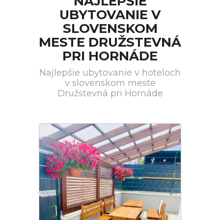
NAJLEPŠIE
UBYTOVANIE V
SLOVENSKOM
MESTE DRUŽSTEVNÁ
PRI HORNÁDE
Najlepšie ubytovanie v hoteloch
v slovenskom meste
Družstevná pri Hornáde