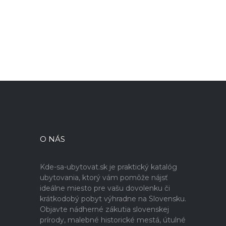
O NÁS
Kde-sa-ubytovat.sk je praktický katalóg
ubytovania, ktorý vám pomôže nájsť
ideálne miesto pre vašu dovolenku či
krátkodobý pobyt výhradne na Slovensku.
Objavte nádherné zákutia slovenskej
prírody, malebné historické mestá, útulné