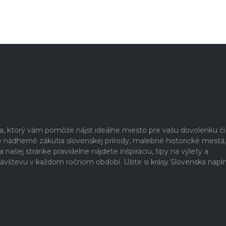
ia, ktorý vám pomôže nájsť ideálne miesto pre vašu dovolenku či
nádherné zákutia slovenskej prírody, malebné historické mestá,
našej stránke pravidelne nájdete inšpiráciu, tipy na výlety a
a návštevu v každom ročnom období. Užite si krásy Slovenska napl