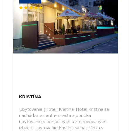
KRISTÍNA
Ubytovanie (Hotel) Kristína. Hotel Kristína sa
nachádza v centre mesta a ponúka
ubytovanie v pohodlných a zrenovovaných
izbách. Ubytovanie Kristína sa nachádza v