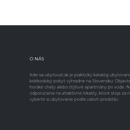
O NÁS
Kde-sa-ubytovat.sk je praktický katalóg ubytovan
krátkodobý pobyt výhradne na Slovensku. Objavte 
horské chaty alebo štýlové apartmány pri vode. Na 
odporúčania na atraktívne lokality, ktoré stoja z
vyberte si ubytovanie podľa vašich predstáv.