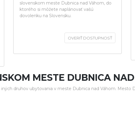
slovenskom meste Dubnica nad Váhom, do
ktorého si môžete naplánovať vašú
dovolenku na Slovensku.
OVERIŤ DOSTUPNOSŤ
NSKOM MESTE DUBNICA NA
a iných druhov ubytovania v meste Dubnica nad Váhom. Mesto D