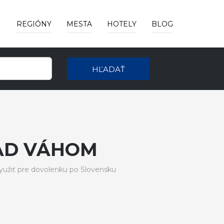
REGIÓNY
MESTA
HOTELY
BLOG
HĽADAŤ
AD VÁHOM
užiť pre dovolenku po Slovensku