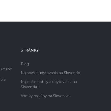
STRÁNKY
Blog
 útulné
Najnovšie ubytovania na Slovensku
no a
Najlepšie hotely a ubytovanie na
Slovensku
Všetky regióny na Slovensku