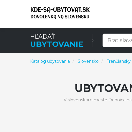
HĽADAŤ
UBYTOVANIE
Katalóg ubytovania
Slovensko
Trenčiansky 
UBYTOVA
V slovenskom meste Dubnica nad