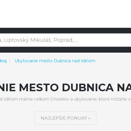
kraj
Ubytovanie mesto Dubnica nad Váhom
NIE MESTO DUBNICA N
 Váhom máme celkom 5 hotelov a ubytovanie, ktoré môžete vy
NAJLEPŠIE PONUKY »