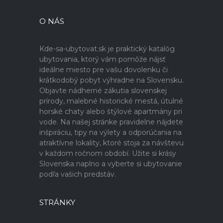
O NÁS
Kde-sa-ubytovat.sk je praktický katalóg
ubytovania, ktorý vám pomôže nájsť
ideálne miesto pre vašu dovolenku či
krátkodobý pobyt výhradne na Slovensku.
Objavte nádherné zákutia slovenskej
prírody, malebné historické mestá, útulné
horské chaty alebo štýlové apartmány pri
vode. Na našej stránke pravidelne nájdete
inšpiráciu, tipy na výlety a odporúčania na
atraktívne lokality, ktoré stoja za návštevu
v každom ročnom období. Užite si krásy
Slovenska naplno a vyberte si ubytovanie
podľa vašich predstáv.
STRÁNKY