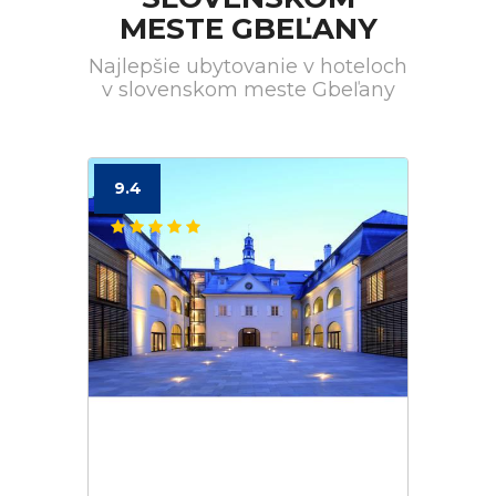
MESTE GBEĽANY
Najlepšie ubytovanie v hoteloch
v slovenskom meste Gbeľany
9.4