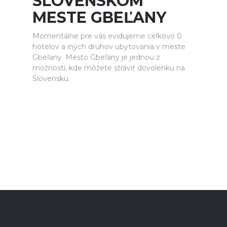
SLOVENSKOM
MESTE GBEĽANY
Momentálne pre vás evidujeme celkovo 0
hotelov a iných druhov ubytovania v meste
Gbeľany. Mesto Gbeľany je jednou z
možností, kde môžete stráviť dovolenku na
Slovensku.