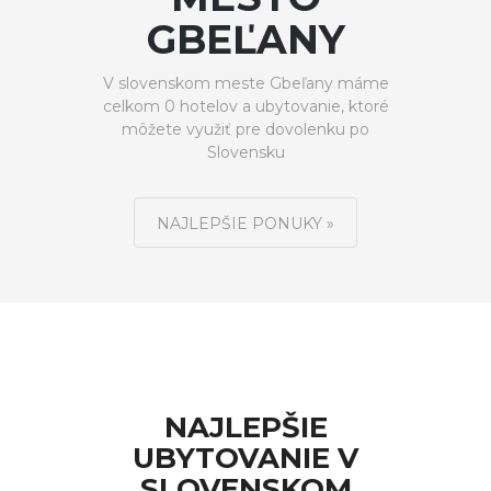
GBEĽANY
V slovenskom meste Gbeľany máme
celkom 0 hotelov a ubytovanie, ktoré
môžete využiť pre dovolenku po
Slovensku
NAJLEPŠIE PONUKY »
NAJLEPŠIE
UBYTOVANIE V
SLOVENSKOM