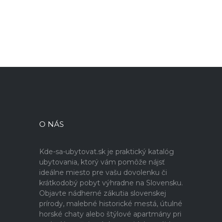
O NÁS
Kde-sa-ubytovat.sk je praktický katalóg
ubytovania, ktorý vám pomôže nájsť
ideálne miesto pre vašu dovolenku či
krátkodobý pobyt výhradne na Slovensku.
Objavte nádherné zákutia slovenskej
prírody, malebné historické mestá, útulné
horské chaty alebo štýlové apartmány pri