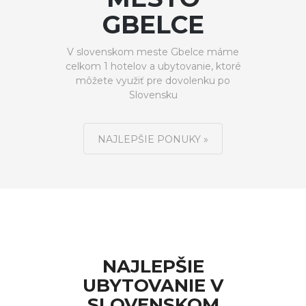
GBELCE
V slovenskom meste Gbelce máme
celkom 1 hotelov a ubytovanie, ktoré
môžete využiť pre dovolenku po
Slovensku
NAJLEPŠIE PONUKY »
NAJLEPŠIE
UBYTOVANIE V
SLOVENSKOM