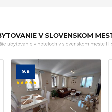
UBYTOVANIE V SLOVENSKOM MES
šie ubytovanie v hoteloch v slovenskom meste H
9.8