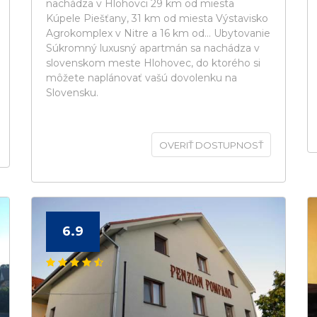
nachádza v Hlohovci 29 km od miesta
Kúpele Piešťany, 31 km od miesta Výstavisko
Agrokomplex v Nitre a 16 km od... Ubytovanie
Súkromný luxusný apartmán sa nachádza v
slovenskom meste Hlohovec, do ktorého si
môžete naplánovať vašú dovolenku na
Slovensku.
OVERIŤ DOSTUPNOSŤ
6.9