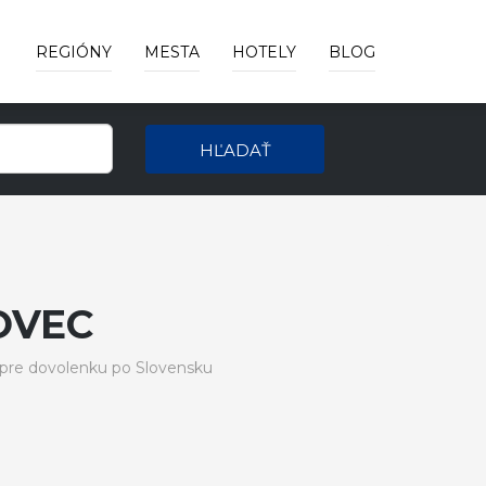
REGIÓNY
MESTA
HOTELY
BLOG
HĽADAŤ
OVEC
pre dovolenku po Slovensku