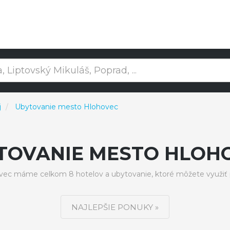
j
Ubytovanie mesto Hlohovec
TOVANIE MESTO HLOH
ec máme celkom 8 hotelov a ubytovanie, ktoré môžete využiť 
NAJLEPŠIE PONUKY »