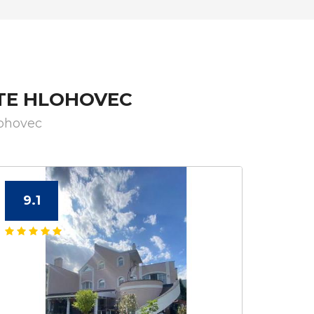
TE HLOHOVEC
lohovec
9.1