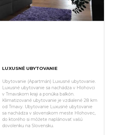
LUXUSNÉ UBYTOVANIE
Ubytovanie (Apartmán) Luxusné ubytovanie.
Luxusné ubytovanie sa nachádza v Hlohovci
v Trnavskom kraji a ponúka balkón.
Klimatizované ubytovanie je vzdialené 28 km
od Trnavy. Ubytovanie Luxusné ubytovanie
sa nachádza v slovenskom meste Hlohovec,
do ktorého si môžete naplánovať vašú
dovolenku na Slovensku.