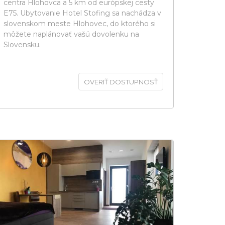
centra Hlohovca a 5 km od európskej cesty
E75. Ubytovanie Hotel Stofing sa nachádza v
slovenskom meste Hlohovec, do ktorého si
môžete naplánovať vašú dovolenku na
Slovensku.
OVERIŤ DOSTUPNOSŤ