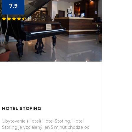
7.9
HOTEL STOFING
Ubytovanie (Hotel) Hotel Stofing. Hotel
Stofing je vzdialený len 5 minút chôdze od