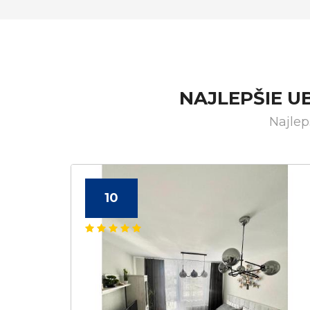
NAJLEPŠIE 
Najlep
10