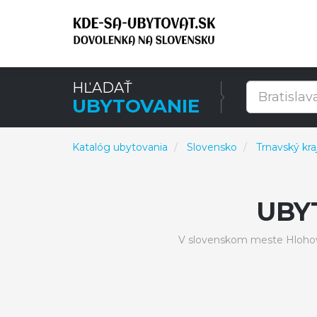
HĽADAŤ
UBYTOVANIE
Katalóg ubytovania
Slovensko
Trnavský kra
UBY
V slovenskom meste Hlohov