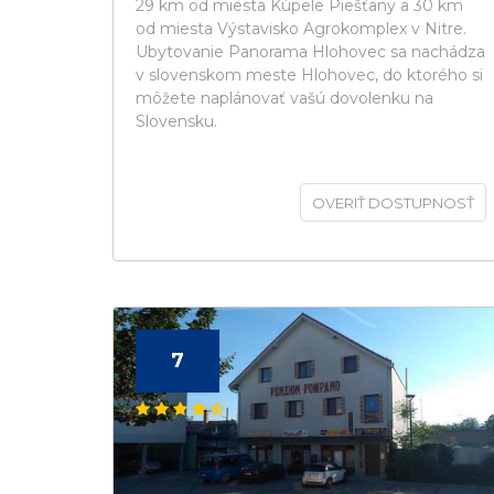
29 km od miesta Kúpele Piešťany a 30 km
od miesta Výstavisko Agrokomplex v Nitre.
Ubytovanie Panorama Hlohovec sa nachádza
v slovenskom meste Hlohovec, do ktorého si
môžete naplánovať vašú dovolenku na
Slovensku.
OVERIŤ DOSTUPNOSŤ
7