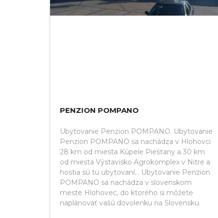
PENZION POMPANO
Ubytovanie Penzion POMPANO. Ubytovanie
Penzion POMPANO sa nachádza v Hlohovci
28 km od miesta Kúpele Piešťany a 30 km
od miesta Výstavisko Agrokomplex v Nitre a
hostia sú tu ubytovaní... Ubytovanie Penzion
POMPANO sa nachádza v slovenskom
meste Hlohovec, do ktorého si môžete
naplánovať vašú dovolenku na Slovensku.