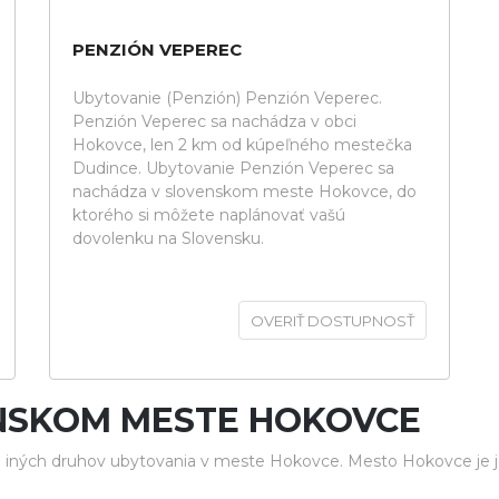
PENZIÓN VEPEREC
Ubytovanie (Penzión) Penzión Veperec.
Penzión Veperec sa nachádza v obci
Hokovce, len 2 km od kúpeľného mestečka
Dudince. Ubytovanie Penzión Veperec sa
nachádza v slovenskom meste Hokovce, do
ktorého si môžete naplánovať vašú
dovolenku na Slovensku.
OVERIŤ DOSTUPNOSŤ
NSKOM MESTE HOKOVCE
 iných druhov ubytovania v meste Hokovce. Mesto Hokovce je j