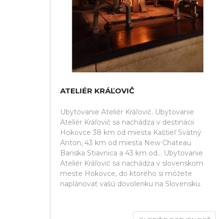
ATELIÉR KRÁĽOVIČ
Ubytovanie Ateliér Kráľovič. Ubytovanie
Ateliér Kráľovič sa nachádza v destinácii
Hokovce 38 km od miesta Kaštieľ Svätný
Anton, 43 km od miesta New Chateau
Banska Stiavnica a 43 km od... Ubytovanie
Ateliér Kráľovič sa nachádza v slovenskom
meste Hokovce, do ktorého si môžete
naplánovať vašú dovolenku na Slovensku.