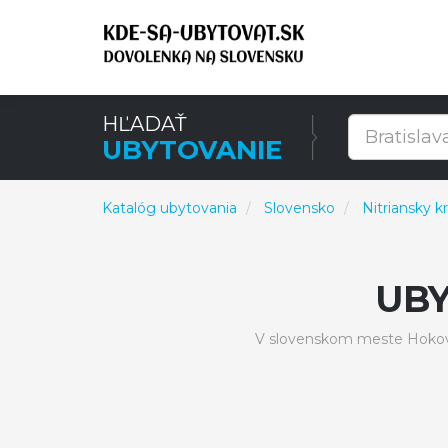
HĽADAŤ
UBYTOVANIE
Katalóg ubytovania
Slovensko
Nitriansky kr
UB
V slovenskom meste Hokovc