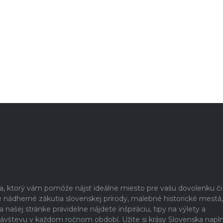
ia, ktorý vám pomôže nájsť ideálne miesto pre vašu dovolenku či
nádherné zákutia slovenskej prírody, malebné historické mestá,
našej stránke pravidelne nájdete inšpiráciu, tipy na výlety a
a návštevu v každom ročnom období. Užite si krásy Slovenska napl