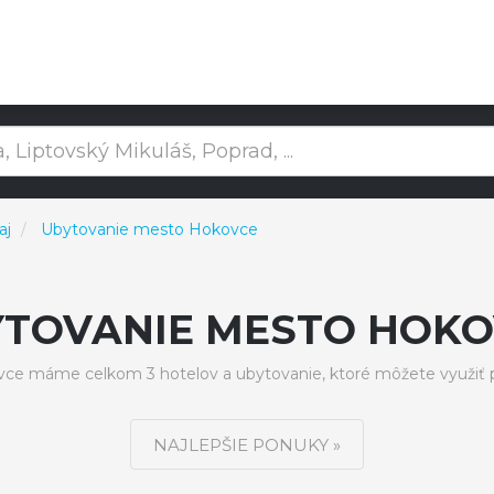
aj
Ubytovanie mesto Hokovce
YTOVANIE MESTO HOKO
e máme celkom 3 hotelov a ubytovanie, ktoré môžete využiť 
NAJLEPŠIE PONUKY »