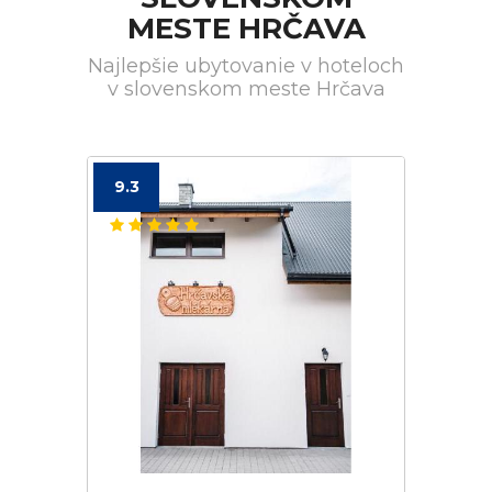
MESTE HRČAVA
Najlepšie ubytovanie v hoteloch
v slovenskom meste Hrčava
9.3