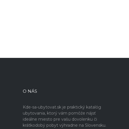
O NÁS
Kde-sa-ubytovat.sk je praktický katalóg
ubytovania, ktorý vám pomôže nájsť
ideálne miesto pre vašu dovolenku či
krátkodobý pobyt výhradne na Slovensku.