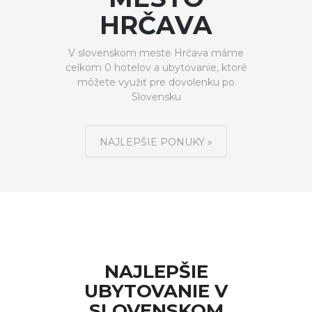
HRČAVA
V slovenskom meste Hrčava máme
celkom 0 hotelov a ubytovanie, ktoré
môžete využiť pre dovolenku po
Slovensku
NAJLEPŠIE PONUKY »
NAJLEPŠIE
UBYTOVANIE V
SLOVENSKOM