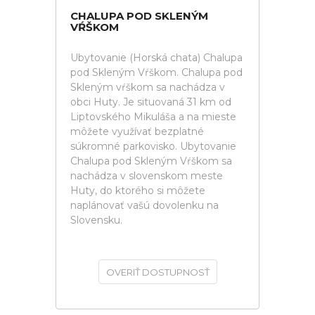
CHALUPA POD SKLENÝM
VŔŠKOM
Ubytovanie (Horská chata) Chalupa
pod Skleným Vŕškom. Chalupa pod
Skleným vŕškom sa nachádza v
obci Huty. Je situovaná 31 km od
Liptovského Mikuláša a na mieste
môžete využívať bezplatné
súkromné parkovisko. Ubytovanie
Chalupa pod Skleným Vŕškom sa
nachádza v slovenskom meste
Huty, do ktorého si môžete
naplánovať vašú dovolenku na
Slovensku.
OVERIŤ DOSTUPNOSŤ