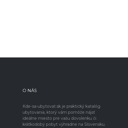
O NÁS
Kde-sa-ubytovat.sk je praktický katalóg
ubytovania, ktorý vám pomôže nájsť
ideálne miesto pre vašu dovolenku či
krátkodobý pobyt výhradne na Slovensku.