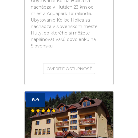
Ubytovanie Koliba Holica sa
nachádza v Hutách 23 km od
miesta Aquapark Tatralandia.
Ubytovanie Koliba Holica sa
nachádza v slovenskom meste
Huty, do ktorého si môžete
naplánovať vašú dovolenku na
Slovensku.
OVERIŤ DOSTUPNOSŤ
8.9