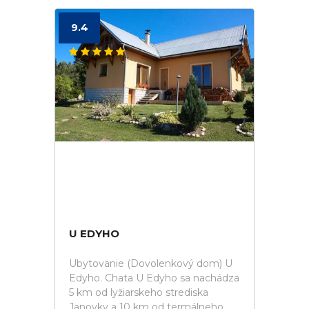
9.4
U EDYHO
Ubytovanie (Dovolenkový dom) U
Edyho. Chata U Edyho sa nachádza
5 km od lyžiarskeho strediska
Janovky a 10 km od termálneho