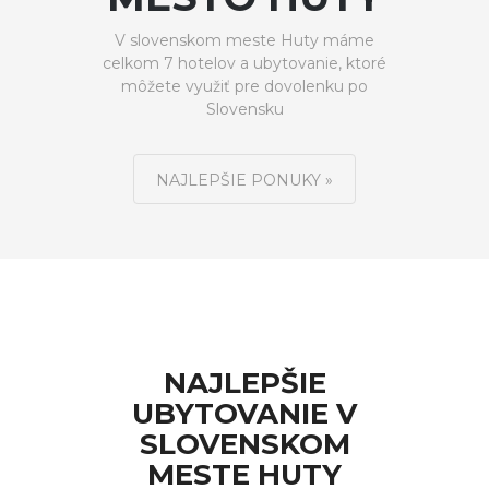
V slovenskom meste Huty máme
celkom 7 hotelov a ubytovanie, ktoré
môžete využiť pre dovolenku po
Slovensku
NAJLEPŠIE PONUKY »
NAJLEPŠIE
UBYTOVANIE V
SLOVENSKOM
MESTE HUTY