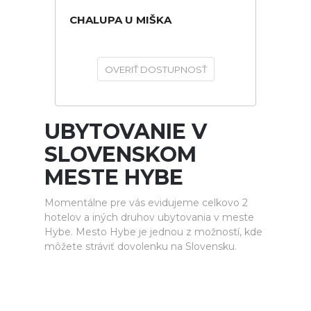
CHALUPA U MIŠKA
OVERIŤ DOSTUPNOSŤ
UBYTOVANIE V
SLOVENSKOM
MESTE HYBE
Momentálne pre vás evidujeme celkovo 2
hotelov a iných druhov ubytovania v meste
Hybe. Mesto Hybe je jednou z možností, kde
môžete stráviť dovolenku na Slovensku.