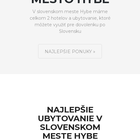
V slovenskom meste Hybe máme
celkom 2 hotelov a ubytovanie, ktoré
môžete využiť pre dovolenku po
Slovensku
NAJLEPŠIE PONUKY »
NAJLEPŠIE
UBYTOVANIE V
SLOVENSKOM
MESTE HYBE