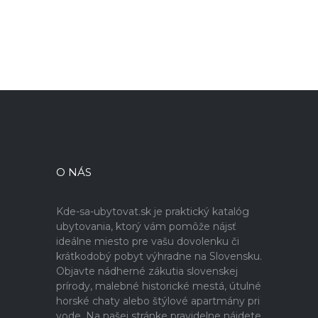
O NÁS
Kde-sa-ubytovat.sk je praktický katalóg
ubytovania, ktorý vám pomôže nájsť
ideálne miesto pre vašu dovolenku či
krátkodobý pobyt výhradne na Slovensku.
Objavte nádherné zákutia slovenskej
prírody, malebné historické mestá, útulné
horské chaty alebo štýlové apartmány pri
vode. Na našej stránke pravidelne nájdete