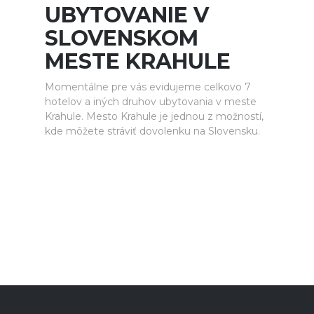
UBYTOVANIE V
SLOVENSKOM
MESTE KRAHULE
Momentálne pre vás evidujeme celkovo 7
hotelov a iných druhov ubytovania v meste
Krahule. Mesto Krahule je jednou z možností,
kde môžete stráviť dovolenku na Slovensku.