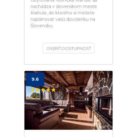
Ubytovanie Kolnicka Krahule sa
nachádza v slovenskom meste
Krahule, do ktorého si môžete
naplánovať vašú dovolenku na
Slovensku.
OVERIŤ DOSTUPNOSŤ
9.6