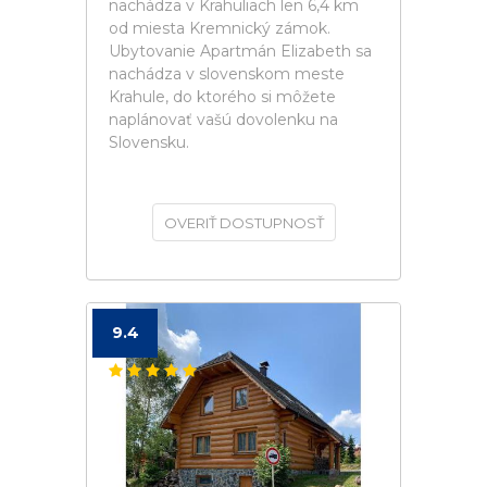
nachádza v Krahuliach len 6,4 km
od miesta Kremnický zámok.
Ubytovanie Apartmán Elizabeth sa
nachádza v slovenskom meste
Krahule, do ktorého si môžete
naplánovať vašú dovolenku na
Slovensku.
OVERIŤ DOSTUPNOSŤ
9.4