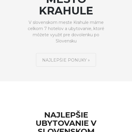
KRAHULE
V slovenskom meste Krahule máme
celkom 7 hotelov a ubytovanie, ktoré
môžete využiť pre dovolenku po
Slovensku
NAJLEPŠIE PONUKY »
NAJLEPŠIE
UBYTOVANIE V
SLOVENSKOM