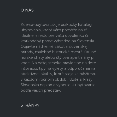
O NÁS
Kde-sa-ubytovat.sk je praktický katalóg
ubytovania, ktorý vám pomôže nájsť
ideálne miesto pre vašu dovolenku či
krátkodobý pobyt výhradne na Slovensku.
Objavte nádherné zákutia slovenskej
prírody, malebné historické mestá, útulné
horské chaty alebo štýlové apartmány pri
vode. Na našej stránke pravidelne nájdete
inšpiráciu, tipy na výlety a odporúčania na
atraktívne lokality, ktoré stoja za návštevu
v každom ročnom období. Užite si krásy
Slovenska naplno a vyberte si ubytovanie
podľa vašich predstáv.
STRÁNKY