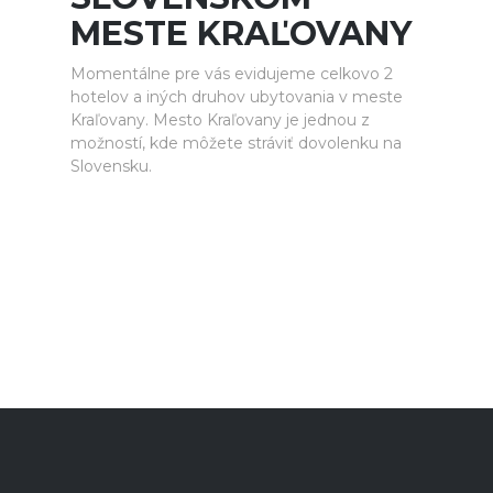
MESTE KRAĽOVANY
Momentálne pre vás evidujeme celkovo 2
hotelov a iných druhov ubytovania v meste
Kraľovany. Mesto Kraľovany je jednou z
možností, kde môžete stráviť dovolenku na
Slovensku.