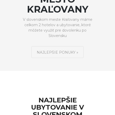
KRAĽOVANY
V slovenskom meste Kraľovany máme
celkom 2 hotelov a ubytovanie, ktoré
môžete využiť pre dovolenku po
Slovensku
NAJLEPŠIE PONUKY »
NAJLEPŠIE
UBYTOVANIE V
SLOVENSKOM