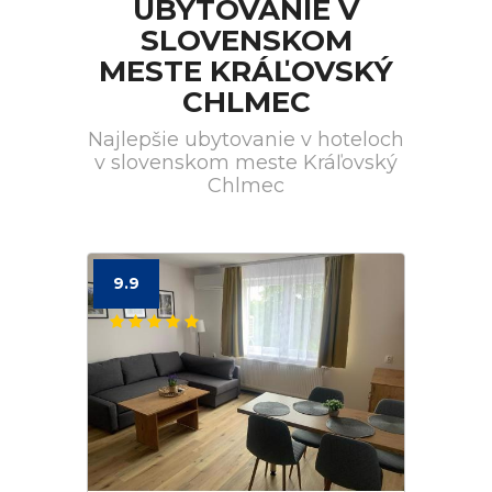
UBYTOVANIE V
SLOVENSKOM
MESTE KRÁĽOVSKÝ
CHLMEC
Najlepšie ubytovanie v hoteloch
v slovenskom meste Kráľovský
Chlmec
9.9