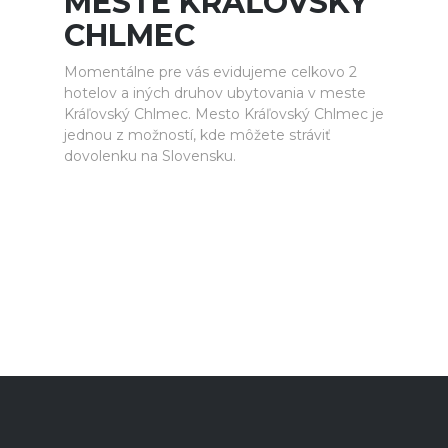
MESTE KRÁĽOVSKÝ
CHLMEC
Momentálne pre vás evidujeme celkovo 2
hotelov a iných druhov ubytovania v meste
Kráľovský Chlmec. Mesto Kráľovský Chlmec je
jednou z možností, kde môžete stráviť
dovolenku na Slovensku.