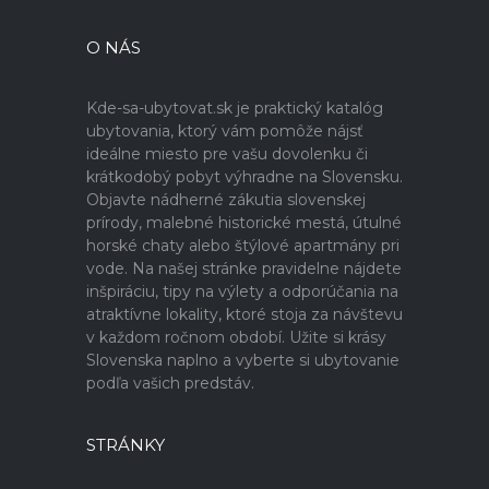
O NÁS
Kde-sa-ubytovat.sk je praktický katalóg
ubytovania, ktorý vám pomôže nájsť
ideálne miesto pre vašu dovolenku či
krátkodobý pobyt výhradne na Slovensku.
Objavte nádherné zákutia slovenskej
prírody, malebné historické mestá, útulné
horské chaty alebo štýlové apartmány pri
vode. Na našej stránke pravidelne nájdete
inšpiráciu, tipy na výlety a odporúčania na
atraktívne lokality, ktoré stoja za návštevu
v každom ročnom období. Užite si krásy
Slovenska naplno a vyberte si ubytovanie
podľa vašich predstáv.
STRÁNKY