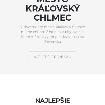
KRÁĽOVSKÝ
CHLMEC
V slovenskom meste Kráľovský Chlmec
máme celkom 2 hotelov a ubytovanie,
ktoré môžete využiť pre dovolenku po
Slovensku
NAJLEPŠIE PONUKY »
NAJLEPŠIE