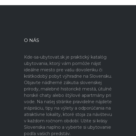
O NÁS
Kde-sa-ubytovat.sk je praktický katalóg
ubytovania, ktorý vám pomôže nájsť
ideálne miesto pre vašu dovolenku či
krátkodobý pobyt výhradne na Slovensku.
Objavte nádherné zákutia slovenskej
prírody, malebné historické mestá, útulné
horské chaty alebo štýlové apartmány pri
vode. Na našej stránke pravidelne nájdete
inšpiráciu, tipy na výlety a odporúčania na
atraktívne lokality, ktoré stoja za návštevu
v každom ročnom období. Užite si krásy
Slovenska naplno a vyberte si ubytovanie
podľa vašich predstáv.