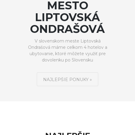
MESTO
LIPTOVSKÁ
ONDRAŠOVÁ
V slovenskom meste Liptovská
Ondrašová máme celkom 4 hotelov a
ubytovanie, ktoré môžete využiť pre
dovolenku po Slovensku
NAJLEPŠIE PONUKY »