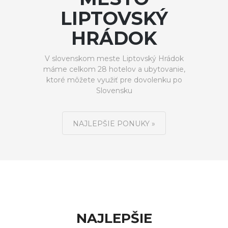
LIPTOVSKÝ
HRÁDOK
V slovenskom meste Liptovský Hrádok
máme celkom 28 hotelov a ubytovanie,
ktoré môžete využiť pre dovolenku po
Slovensku
NAJLEPŠIE PONUKY »
NAJLEPŠIE