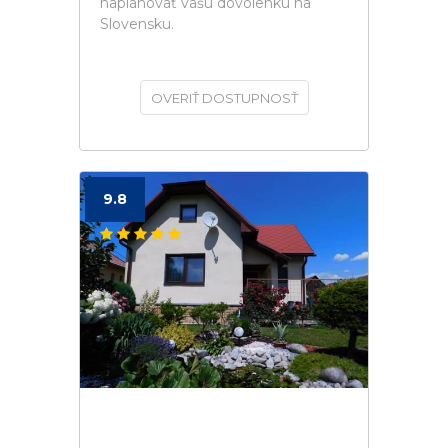
naplánovať vašú dovolenku na
Slovensku.
OVERIŤ DOSTUPNOSŤ
9.8