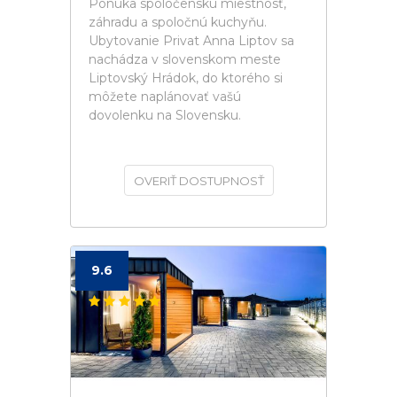
Ponúka spoločenskú miestnosť,
záhradu a spoločnú kuchyňu.
Ubytovanie Privat Anna Liptov sa
nachádza v slovenskom meste
Liptovský Hrádok, do ktorého si
môžete naplánovať vašú
dovolenku na Slovensku.
OVERIŤ DOSTUPNOSŤ
9.6