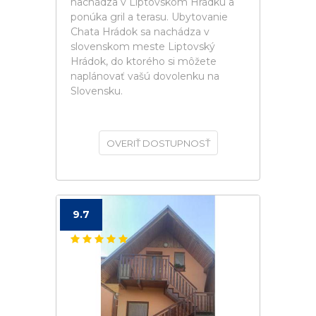
nachádza v Liptovskom Hrádku a
ponúka gril a terasu. Ubytovanie
Chata Hrádok sa nachádza v
slovenskom meste Liptovský
Hrádok, do ktorého si môžete
naplánovať vašú dovolenku na
Slovensku.
OVERIŤ DOSTUPNOSŤ
9.7