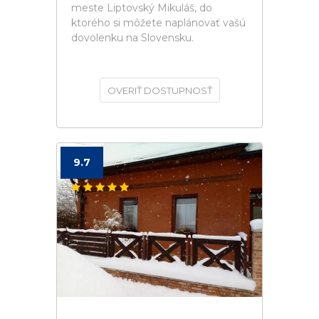
meste Liptovský Mikuláš, do
ktorého si môžete naplánovať vašú
dovolenku na Slovensku.
OVERIŤ DOSTUPNOSŤ
9.7