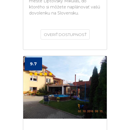
meste Liptovský Mikuláš, do
ktorého si môžete naplánovať vašú
dovolenku na Slovensku.
OVERIŤ DOSTUPNOSŤ
9.7