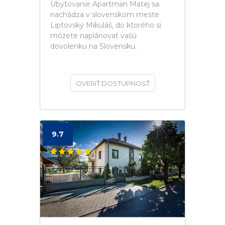
Ubytovanie Apartman Matej sa
nachádza v slovenskom meste
Liptovský Mikuláš, do ktorého si
môžete naplánovať vašú
dovolenku na Slovensku.
OVERIŤ DOSTUPNOSŤ
9.7