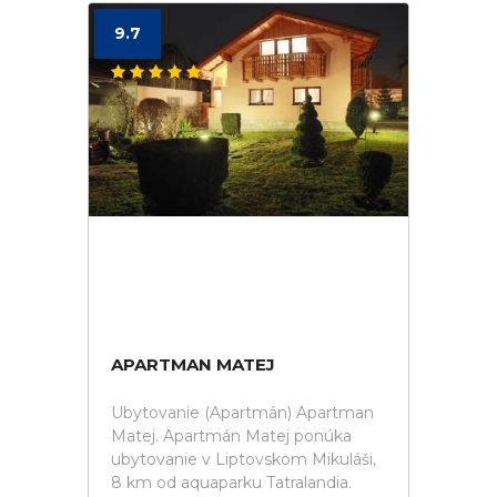
9.7
APARTMAN MATEJ
Ubytovanie (Apartmán) Apartman
Matej. Apartmán Matej ponúka
ubytovanie v Liptovskom Mikuláši,
8 km od aquaparku Tatralandia.