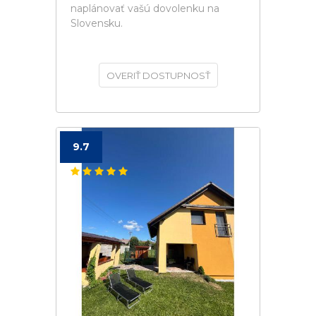
naplánovať vašú dovolenku na
Slovensku.
OVERIŤ DOSTUPNOSŤ
9.7