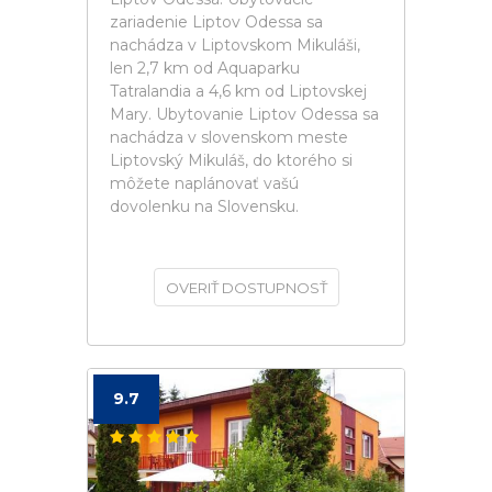
zariadenie Liptov Odessa sa
nachádza v Liptovskom Mikuláši,
len 2,7 km od Aquaparku
Tatralandia a 4,6 km od Liptovskej
Mary. Ubytovanie Liptov Odessa sa
nachádza v slovenskom meste
Liptovský Mikuláš, do ktorého si
môžete naplánovať vašú
dovolenku na Slovensku.
OVERIŤ DOSTUPNOSŤ
9.7