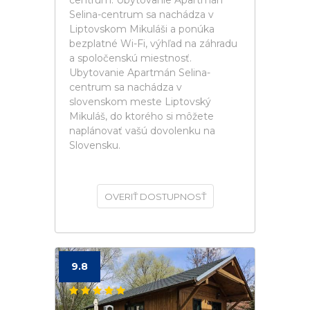
centrum. Ubytovanie Apartmán
Selina-centrum sa nachádza v
Liptovskom Mikuláši a ponúka
bezplatné Wi-Fi, výhľad na záhradu
a spoločenskú miestnosť.
Ubytovanie Apartmán Selina-
centrum sa nachádza v
slovenskom meste Liptovský
Mikuláš, do ktorého si môžete
naplánovať vašú dovolenku na
Slovensku.
OVERIŤ DOSTUPNOSŤ
9.8