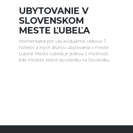
UBYTOVANIE V
SLOVENSKOM
MESTE ĽUBEĽA
Momentálne pre vás evidujeme celkovo 7
hotelov a iných druhov ubytovania v meste
Ľubeľa. Mesto Ľubeľa je jednou z možností,
kde môžete stráviť dovolenku na Slovensku.