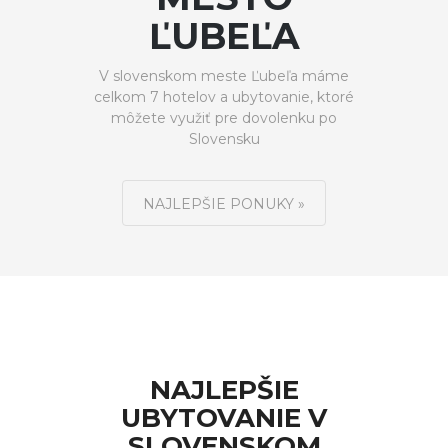
ĽUBEĽA
V slovenskom meste Ľubeľa máme
celkom 7 hotelov a ubytovanie, ktoré
môžete využiť pre dovolenku po
Slovensku
NAJLEPŠIE PONUKY »
NAJLEPŠIE
UBYTOVANIE V
SLOVENSKOM