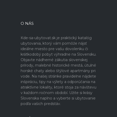
O NÁS
Kde-sa-ubytovat.sk je praktický katalóg
ubytovania, ktorý vám pomôže nájsť
ideálne miesto pre vašu dovolenku či
krátkodobý pobyt výhradne na Slovensku.
Objavte nádherné zákutia slovenskej
prírody, malebné historické mestá, útulné
horské chaty alebo štýlové apartmány pri
vode. Na našej stránke pravidelne nájdete
inšpiráciu, tipy na výlety a odporúčania na
atraktívne lokality, ktoré stoja za návštevu
v každom ročnom období. Užite si krásy
Slovenska naplno a vyberte si ubytovanie
podľa vašich predstáv.