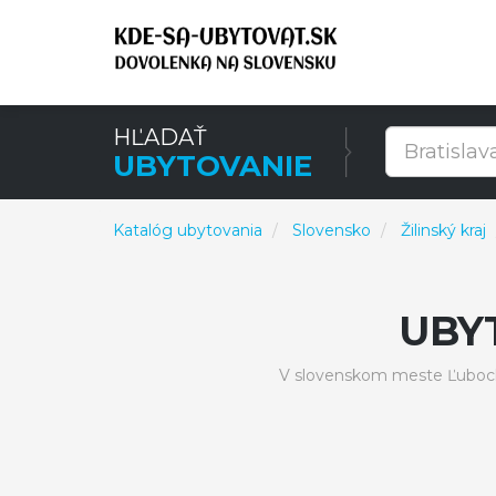
HĽADAŤ
UBYTOVANIE
Katalóg ubytovania
Slovensko
Žilinský kraj
UBY
V slovenskom meste Ľuboch