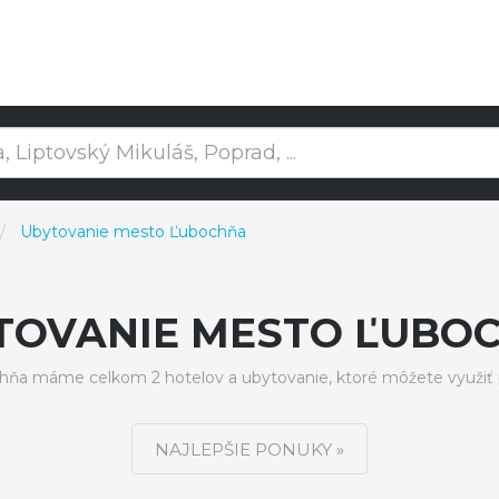
Ubytovanie mesto Ľubochňa
TOVANIE MESTO ĽUBO
ňa máme celkom 2 hotelov a ubytovanie, ktoré môžete využiť 
NAJLEPŠIE PONUKY »