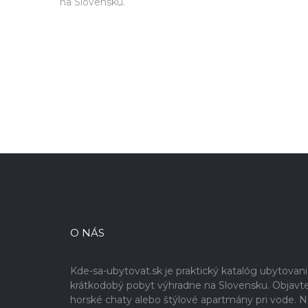
na Slovensku.
O NÁS
Kde-sa-ubytovat.sk je praktický katalóg ubytovan
krátkodobý pobyt výhradne na Slovensku. Objavte 
horské chaty alebo štýlové apartmány pri vode. Na 