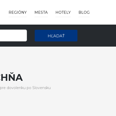
REGIÓNY
MESTA
HOTELY
BLOG
HĽADAŤ
CHŇA
pre dovolenku po Slovensku