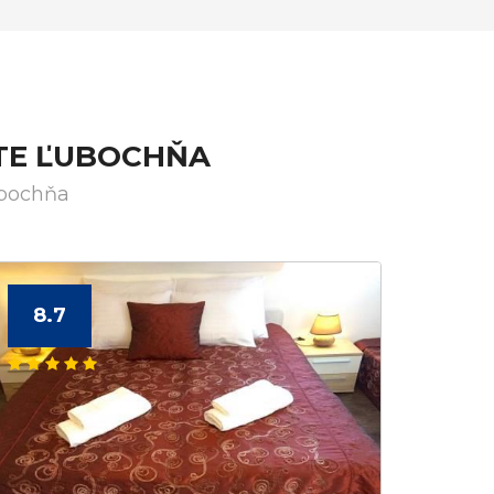
STE ĽUBOCHŇA
ubochňa
8.7