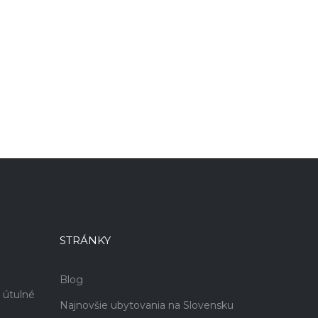
STRÁNKY
Blog
 útulné
Najnovšie ubytovania na Slovensku