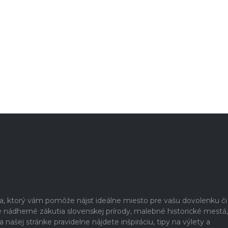
ia, ktorý vám pomôže nájsť ideálne miesto pre vašu dovolenku či
nádherné zákutia slovenskej prírody, malebné historické mestá,
našej stránke pravidelne nájdete inšpiráciu, tipy na výlety a