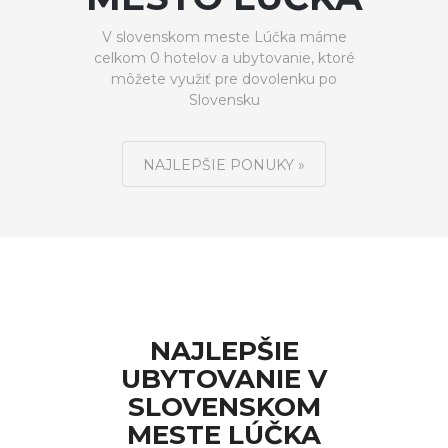
V slovenskom meste Lúčka máme
celkom 0 hotelov a ubytovanie, ktoré
môžete využiť pre dovolenku po
Slovensku
NAJLEPŠIE PONUKY »
NAJLEPŠIE
UBYTOVANIE V
SLOVENSKOM
MESTE LÚČKA