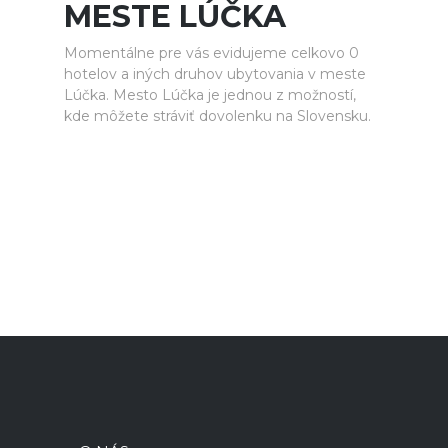
MESTE LÚČKA
Momentálne pre vás evidujeme celkovo 0
hotelov a iných druhov ubytovania v meste
Lúčka. Mesto Lúčka je jednou z možností,
kde môžete stráviť dovolenku na Slovensku.