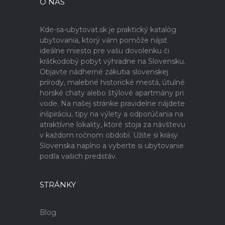
O NÁS
Kde-sa-ubytovat.sk je praktický katalóg
ubytovania, ktorý vám pomôže nájsť
ideálne miesto pre vašu dovolenku či
krátkodobý pobyt výhradne na Slovensku.
Objavte nádherné zákutia slovenskej
prírody, malebné historické mestá, útulné
horské chaty alebo štýlové apartmány pri
vode. Na našej stránke pravidelne nájdete
inšpiráciu, tipy na výlety a odporúčania na
atraktívne lokality, ktoré stoja za návštevu
v každom ročnom období. Užite si krásy
Slovenska naplno a vyberte si ubytovanie
podľa vašich predstáv.
STRÁNKY
Blog