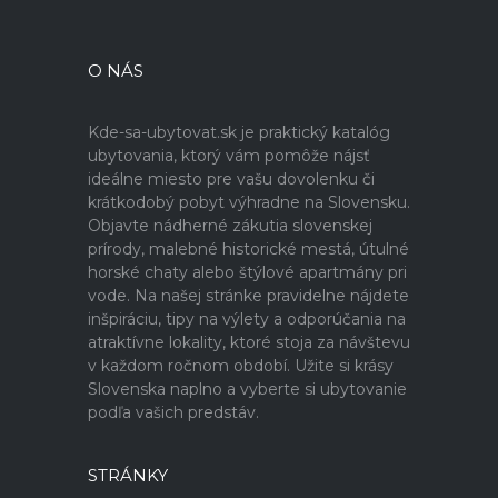
O NÁS
Kde-sa-ubytovat.sk je praktický katalóg
ubytovania, ktorý vám pomôže nájsť
ideálne miesto pre vašu dovolenku či
krátkodobý pobyt výhradne na Slovensku.
Objavte nádherné zákutia slovenskej
prírody, malebné historické mestá, útulné
horské chaty alebo štýlové apartmány pri
vode. Na našej stránke pravidelne nájdete
inšpiráciu, tipy na výlety a odporúčania na
atraktívne lokality, ktoré stoja za návštevu
v každom ročnom období. Užite si krásy
Slovenska naplno a vyberte si ubytovanie
podľa vašich predstáv.
STRÁNKY