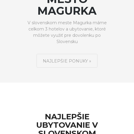
MAGURKA
V slovenskom meste Magurka máme
celkom 3 hotelov a ubytovanie, ktoré
môžete využiť pre dovolenku po
Slovensku
NAJLEPŠIE PONUKY »
NAJLEPŠIE
UBYTOVANIE V
SLOVENSKOM