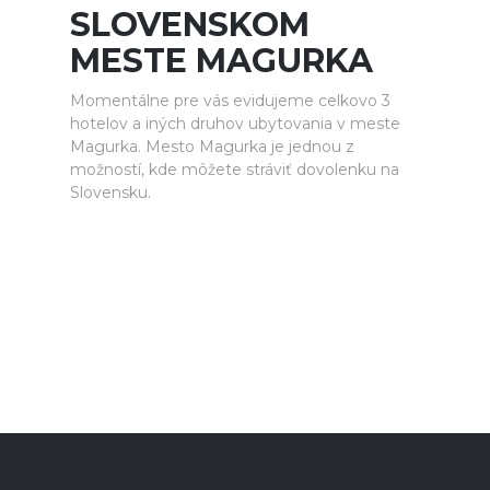
SLOVENSKOM
MESTE MAGURKA
Momentálne pre vás evidujeme celkovo 3
hotelov a iných druhov ubytovania v meste
Magurka. Mesto Magurka je jednou z
možností, kde môžete stráviť dovolenku na
Slovensku.