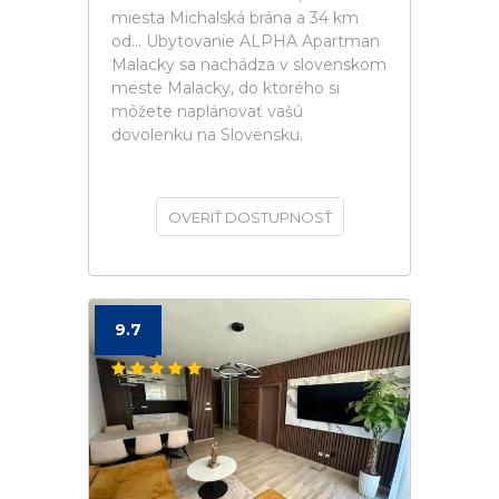
miesta Michalská brána a 34 km
od... Ubytovanie ALPHA Apartman
Malacky sa nachádza v slovenskom
meste Malacky, do ktorého si
môžete naplánovať vašú
dovolenku na Slovensku.
OVERIŤ DOSTUPNOSŤ
9.7