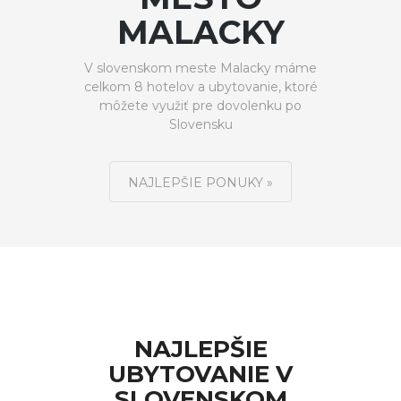
MALACKY
V slovenskom meste Malacky máme
celkom 8 hotelov a ubytovanie, ktoré
môžete využiť pre dovolenku po
Slovensku
NAJLEPŠIE PONUKY »
NAJLEPŠIE
UBYTOVANIE V
SLOVENSKOM