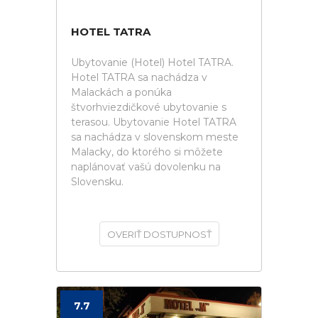
HOTEL TATRA
Ubytovanie (Hotel) Hotel TATRA.
Hotel TATRA sa nachádza v
Malackách a ponúka
štvorhviezdičkové ubytovanie s
terasou. Ubytovanie Hotel TATRA
sa nachádza v slovenskom meste
Malacky, do ktorého si môžete
naplánovať vašú dovolenku na
Slovensku.
OVERIŤ DOSTUPNOSŤ
7.7