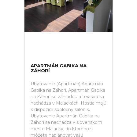
APARTMÁN GABIKA NA
ZÁHORÍ
Ubytovanie (Apartmán) Apartmán
Gabika na Záhorí. Apartmán Gabika
na Záhorí so záhradou a terasou sa
nachádza v Malackách. Hostia majú
k dispozícii spoločný salónik.
Ubytovanie Apartmán Gabika na
Záhorí sa nachádza v slovenskom
meste Malacky, do ktorého si
môžete naplánovať vašú