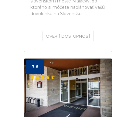
slovenskom meste Malacky, do
ktorého si môžete naplánovať vašú
dovolenku na Slovensku.
OVERIŤ DOSTUPNOSŤ
7.6