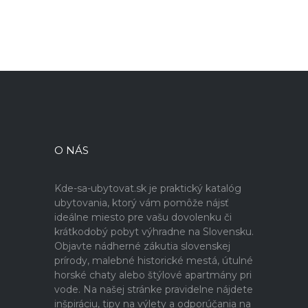
O NÁS
Kde-sa-ubytovat.sk je praktický katalóg
ubytovania, ktorý vám pomôže nájsť
ideálne miesto pre vašu dovolenku či
krátkodobý pobyt výhradne na Slovensku.
Objavte nádherné zákutia slovenskej
prírody, malebné historické mestá, útulné
horské chaty alebo štýlové apartmány pri
vode. Na našej stránke pravidelne nájdete
inšpiráciu, tipy na výlety a odporúčania na