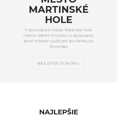
MARTINSKÉ
HOLE
V slovenskom meste Martinské Hole
máme celkom 6 hotelov a ubytovanie,
ktoré môžete využiť pre dovolenku po
Slovensku
NAJLEPŠIE PONUKY »
NAJLEPŠIE