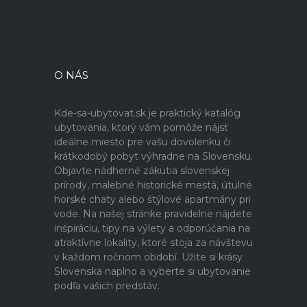
O NÁS
Kde-sa-ubytovat.sk je praktický katalóg
ubytovania, ktorý vám pomôže nájsť
ideálne miesto pre vašu dovolenku či
krátkodobý pobyt výhradne na Slovensku.
Objavte nádherné zákutia slovenskej
prírody, malebné historické mestá, útulné
horské chaty alebo štýlové apartmány pri
vode. Na našej stránke pravidelne nájdete
inšpiráciu, tipy na výlety a odporúčania na
atraktívne lokality, ktoré stoja za návštevu
v každom ročnom období. Užite si krásy
Slovenska naplno a vyberte si ubytovanie
podľa vašich predstáv.