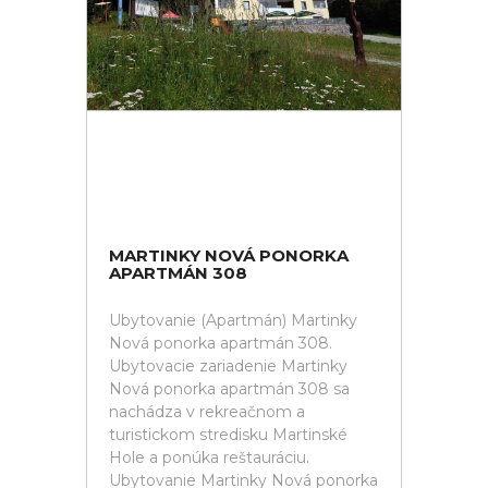
MARTINKY NOVÁ PONORKA
APARTMÁN 308
Ubytovanie (Apartmán) Martinky
Nová ponorka apartmán 308.
Ubytovacie zariadenie Martinky
Nová ponorka apartmán 308 sa
nachádza v rekreačnom a
turistickom stredisku Martinské
Hole a ponúka reštauráciu.
Ubytovanie Martinky Nová ponorka