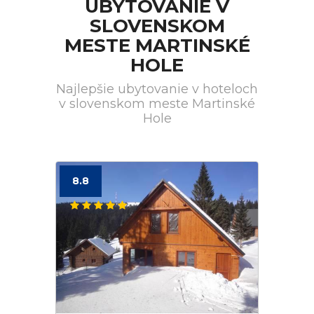
UBYTOVANIE V
SLOVENSKOM
MESTE MARTINSKÉ
HOLE
Najlepšie ubytovanie v hoteloch
v slovenskom meste Martinské
Hole
8.8