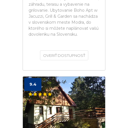
záhradu, terasu a vybavenie na
grilovanie. Ubytovanie Boho Apt w
Jacuzzi, Grill & Garden sa nachádza
v slovenskom meste Modra, do
ktorého si môžete naplánovať vašú
dovolenku na Slovensku.
OVERIŤ DOSTUPNOSŤ
9.4