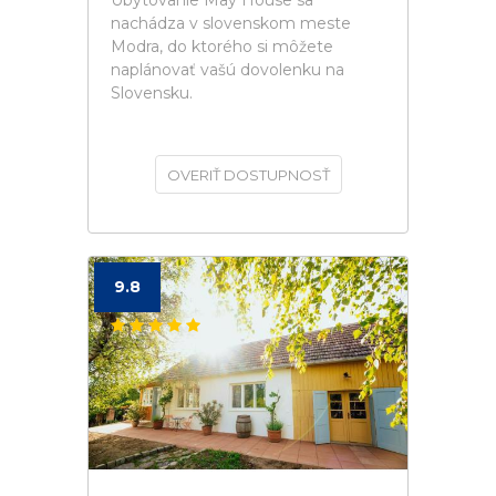
Ubytovanie May House sa
nachádza v slovenskom meste
Modra, do ktorého si môžete
naplánovať vašú dovolenku na
Slovensku.
OVERIŤ DOSTUPNOSŤ
9.8