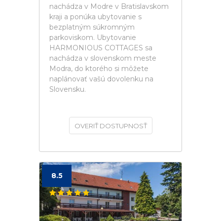
nachádza v Modre v Bratislavskom
kraji a ponúka ubytovanie s
bezplatným súkromným
parkoviskom. Ubytovanie
HARMONIOUS COTTAGES sa
nachádza v slovenskom meste
Modra, do ktorého si môžete
naplánovať vašú dovolenku na
Slovensku.
OVERIŤ DOSTUPNOSŤ
8.5