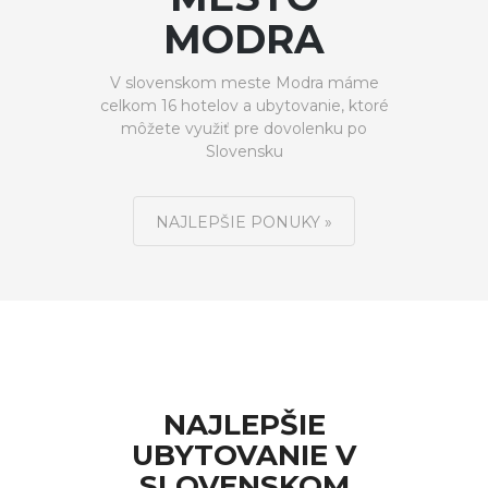
MODRA
V slovenskom meste Modra máme
celkom 16 hotelov a ubytovanie, ktoré
môžete využiť pre dovolenku po
Slovensku
NAJLEPŠIE PONUKY »
NAJLEPŠIE
UBYTOVANIE V
SLOVENSKOM