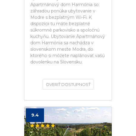
Apartmánový dom Harmónia so
záhradou ponúka ubytovanie v
Modre s bezplatným Wi-Fi. K
dispozícii tu máte bezplatné
súkromné parkovisko a spoločnú
kuchyňu. Ubytovanie Apartmánový
dom Harmónia sa nachádza v
slovenskom meste Modra, do
ktorého si môžete naplánovať vašú
dovolenku na Slovensku.
OVERIŤ DOSTUPNOSŤ
9.4