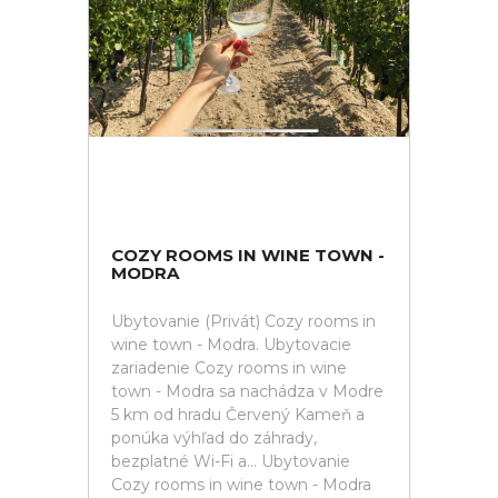
COZY ROOMS IN WINE TOWN -
MODRA
Ubytovanie (Privát) Cozy rooms in
wine town - Modra. Ubytovacie
zariadenie Cozy rooms in wine
town - Modra sa nachádza v Modre
5 km od hradu Červený Kameň a
ponúka výhľad do záhrady,
bezplatné Wi-Fi a... Ubytovanie
Cozy rooms in wine town - Modra