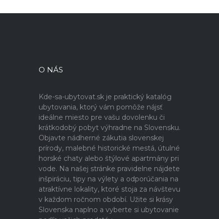
O NÁS
Kde-sa-ubytovat.sk je praktický katalóg
ubytovania, ktorý vám pomôže nájsť
ideálne miesto pre vašu dovolenku či
krátkodobý pobyt výhradne na Slovensku.
Objavte nádherné zákutia slovenskej
prírody, malebné historické mestá, útulné
horské chaty alebo štýlové apartmány pri
vode. Na našej stránke pravidelne nájdete
inšpiráciu, tipy na výlety a odporúčania na
atraktívne lokality, ktoré stoja za návštevu
v každom ročnom období. Užite si krásy
Slovenska naplno a vyberte si ubytovanie