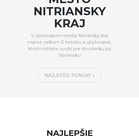
NITRIANSKY
KRAJ
V slovenskom meste Nitriansky kraj
máme celkom 0 hotelov a ubytovanie,
ktoré môžete využiť pre dovolenku po
Slovensku
NAJLEPŠIE PONUKY »
NAJLEPŠIE