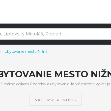
Ubytovanie mesto Nižná
BYTOVANIE MESTO NIŽ
á máme celkom 6 hotelov a ubytovanie, ktoré môžete využiť pr
NAJLEPŠIE PONUKY »