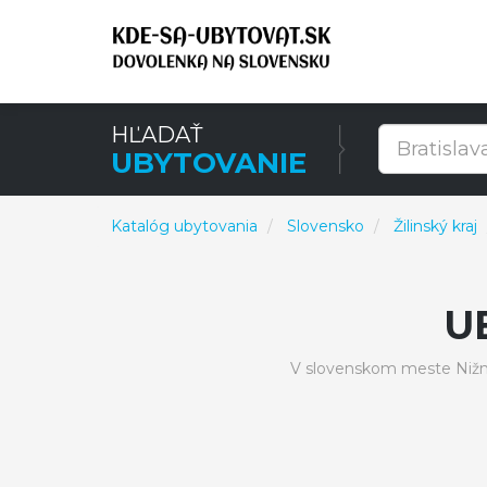
HĽADAŤ
UBYTOVANIE
Katalóg ubytovania
Slovensko
Žilinský kraj
U
V slovenskom meste Nižn