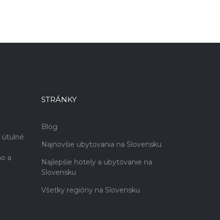
STRÁNKY
Blog
 útulné
Najnovšie ubytovania na Slovensku
no a
Najlepšie hotely a ubytovanie na
Slovensku
Všetky regióny na Slovensku