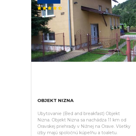
OBJEKT NIZNA
Ubytovanie (Bed and breakfast) Objekt
Nizna. Objekt Nizna sa nachádza 11 km od
Oravskej priehrady v Nižnej na Orave. Všetky
izby majú spoločnú kúpeľňu a toaletu.