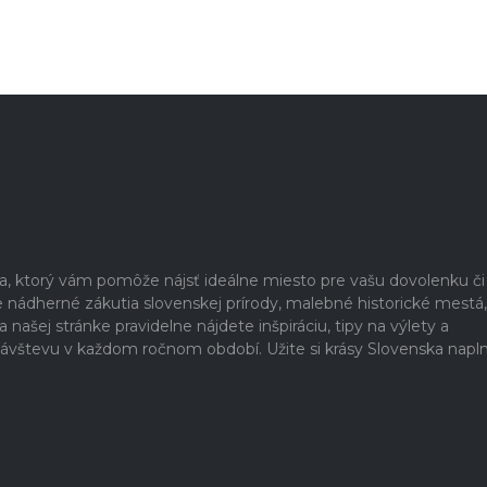
ia, ktorý vám pomôže nájsť ideálne miesto pre vašu dovolenku či
nádherné zákutia slovenskej prírody, malebné historické mestá,
našej stránke pravidelne nájdete inšpiráciu, tipy na výlety a
a návštevu v každom ročnom období. Užite si krásy Slovenska napl