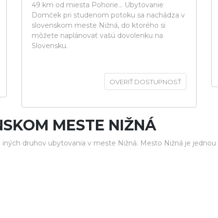
49 km od miesta Pohorie... Ubytovanie
Domček pri studenom potoku sa nachádza v
slovenskom meste Nižná, do ktorého si
môžete naplánovať vašú dovolenku na
Slovensku.
OVERIŤ DOSTUPNOSŤ
NSKOM MESTE NIŽNÁ
iných druhov ubytovania v meste Nižná. Mesto Nižná je jednou 