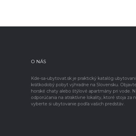
O NÁS
Kde-sa-ubytovat.sk je praktický katalóg ubytovan
krátkodobý pobyt výhradne na Slovensku. Objavte 
horské chaty alebo štýlové apartmány pri vode. Na 
odporúčania na atraktívne lokality, ktoré stoja z
vyberte si ubytovanie podľa vašich predstáv.