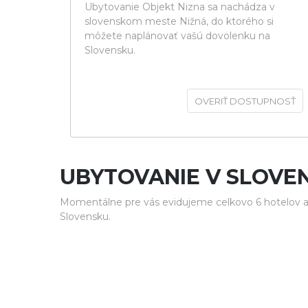
Ubytovanie Objekt Nizna sa nachádza v
slovenskom meste Nižná, do ktorého si
môžete naplánovať vašú dovolenku na
Slovensku.
OVERIŤ DOSTUPNOSŤ
UBYTOVANIE V SLOVE
Momentálne pre vás evidujeme celkovo 6 hotelov a 
Slovensku.