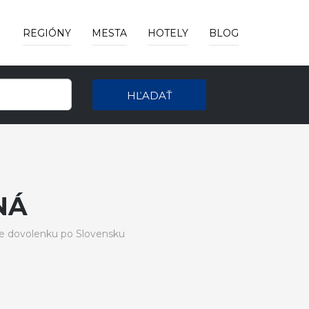
REGIÓNY
MESTA
HOTELY
BLOG
HĽADAŤ
NÁ
e dovolenku po Slovensku