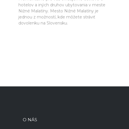
hotelov a iných druhov ubytovania v meste
Nižné Malatíny. Mesto Nižné Malatíny je
jednou z možností, kde môžete stráviť
dovolenku na Slovensku.
O NÁS