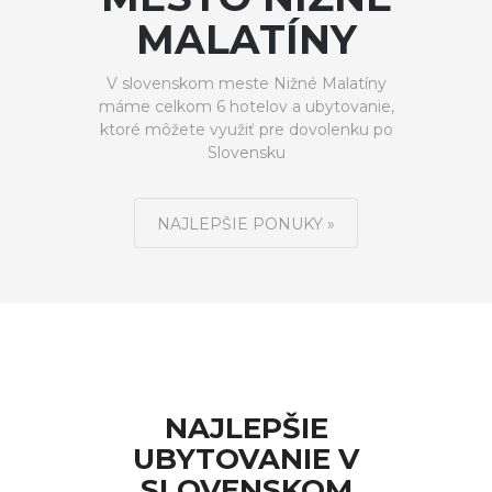
MALATÍNY
V slovenskom meste Nižné Malatíny
máme celkom 6 hotelov a ubytovanie,
ktoré môžete využiť pre dovolenku po
Slovensku
NAJLEPŠIE PONUKY »
NAJLEPŠIE
UBYTOVANIE V
SLOVENSKOM