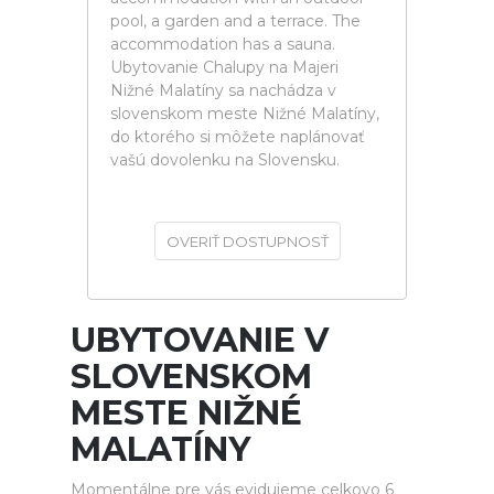
pool, a garden and a terrace. The
accommodation has a sauna.
Ubytovanie Chalupy na Majeri
Nižné Malatíny sa nachádza v
slovenskom meste Nižné Malatíny,
do ktorého si môžete naplánovať
vašú dovolenku na Slovensku.
OVERIŤ DOSTUPNOSŤ
UBYTOVANIE V
SLOVENSKOM
MESTE NIŽNÉ
MALATÍNY
Momentálne pre vás evidujeme celkovo 6