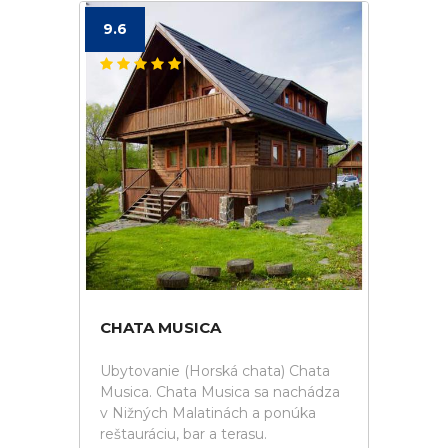
9.6
CHATA MUSICA
Ubytovanie (Horská chata) Chata
Musica. Chata Musica sa nachádza
v Nižných Malatinách a ponúka
reštauráciu, bar a terasu.