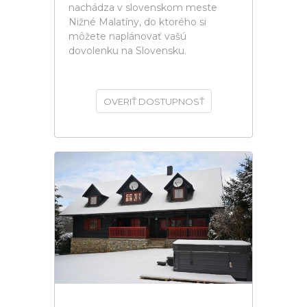
nachádza v slovenskom meste
Nižné Malatíny, do ktorého si
môžete naplánovať vašú
dovolenku na Slovensku.
OVERIŤ DOSTUPNOSŤ