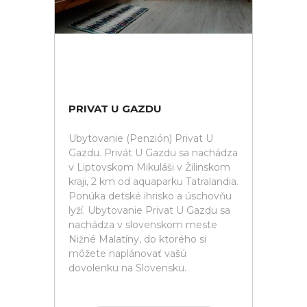
PRIVAT U GAZDU
Ubytovanie (Penzión) Privat U
Gazdu. Privát U Gazdu sa nachádza
v Liptovskom Mikuláši v Žilinskom
kraji, 2 km od aquaparku Tatralandia.
Ponúka detské ihrisko a úschovňu
lyží. Ubytovanie Privat U Gazdu sa
nachádza v slovenskom meste
Nižné Malatíny, do ktorého si
môžete naplánovať vašú
dovolenku na Slovensku.