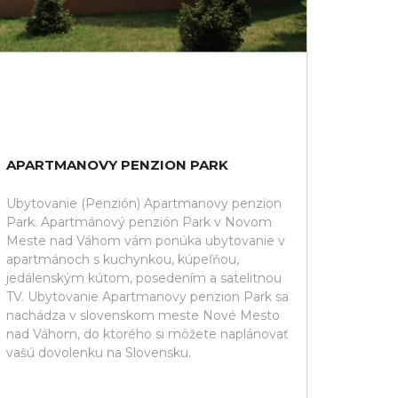
APARTMANOVY PENZION PARK
Ubytovanie (Penzión) Apartmanovy penzion
Park. Apartmánový penzión Park v Novom
Meste nad Váhom vám ponúka ubytovanie v
apartmánoch s kuchynkou, kúpeľňou,
jedálenským kútom, posedením a satelitnou
TV. Ubytovanie Apartmanovy penzion Park sa
nachádza v slovenskom meste Nové Mesto
nad Váhom, do ktorého si môžete naplánovať
vašú dovolenku na Slovensku.