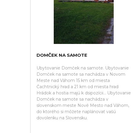
DOMČEK NA SAMOTE
Ubytovanie Domček na samote. Ubytovanie
Domček na samote sa nachádza v Novom
Meste nad Váhom 15 km od miesta
Čachtnický hrad a 21 km od miesta hrad
Hrádok a hostia majú k dsipozícii... Ubytovanie
Domček na samote sa nachádza v
slovenskom meste Nové Mesto nad Váhom,
do ktorého si môžete naplánovať vašú
dovolenku na Slovensku.