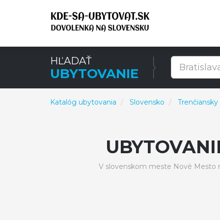
HĽADAŤ
UBYTOVANIE
Katalóg ubytovania
Slovensko
Trenčiansky 
UBYTOVANI
V slovenskom meste Nové Mesto na