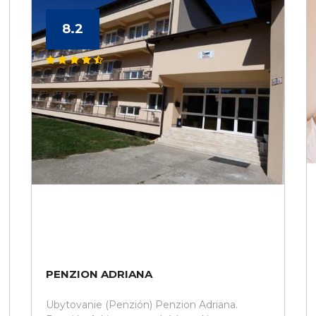
8.2
PENZION ADRIANA
Ubytovanie (Penzión) Penzion Adriana.