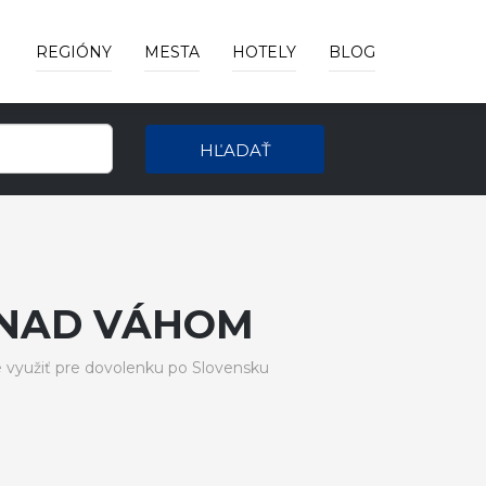
REGIÓNY
MESTA
HOTELY
BLOG
HĽADAŤ
 NAD VÁHOM
využiť pre dovolenku po Slovensku