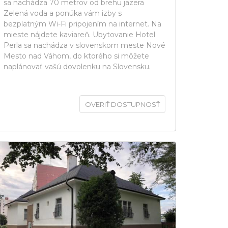
sa nachádza 70 metrov od brehu jazera
Zelená voda a ponúka vám izby s
bezplatným Wi-Fi pripojením na internet. Na
mieste nájdete kaviareň. Ubytovanie Hotel
Perla sa nachádza v slovenskom meste Nové
Mesto nad Váhom, do ktorého si môžete
naplánovať vašú dovolenku na Slovensku.
OVERIŤ DOSTUPNOSŤ