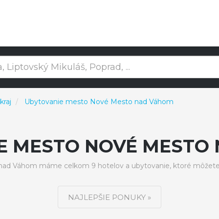
kraj
Ubytovanie mesto Nové Mesto nad Váhom
E MESTO NOVÉ MESTO
d Váhom máme celkom 9 hotelov a ubytovanie, ktoré môžete 
NAJLEPŠIE PONUKY »