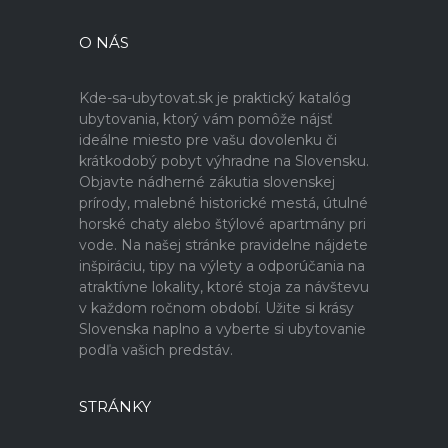
O NÁS
Kde-sa-ubytovat.sk je praktický katalóg
ubytovania, ktorý vám pomôže nájsť
ideálne miesto pre vašu dovolenku či
krátkodobý pobyt výhradne na Slovensku.
Objavte nádherné zákutia slovenskej
prírody, malebné historické mestá, útulné
horské chaty alebo štýlové apartmány pri
vode. Na našej stránke pravidelne nájdete
inšpiráciu, tipy na výlety a odporúčania na
atraktívne lokality, ktoré stoja za návštevu
v každom ročnom období. Užite si krásy
Slovenska naplno a vyberte si ubytovanie
podľa vašich predstáv.
STRÁNKY