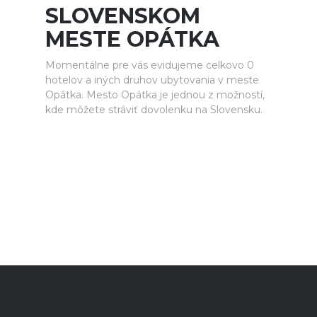
SLOVENSKOM
MESTE OPÁTKA
Momentálne pre vás evidujeme celkovo 0
hotelov a iných druhov ubytovania v meste
Opátka. Mesto Opátka je jednou z možností,
kde môžete stráviť dovolenku na Slovensku.