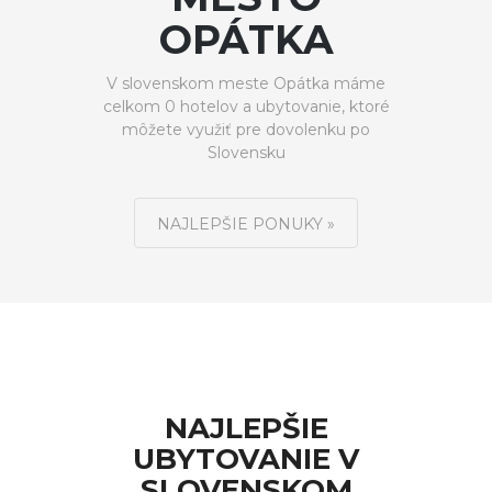
OPÁTKA
V slovenskom meste Opátka máme
celkom 0 hotelov a ubytovanie, ktoré
môžete využiť pre dovolenku po
Slovensku
NAJLEPŠIE PONUKY »
NAJLEPŠIE
UBYTOVANIE V
SLOVENSKOM