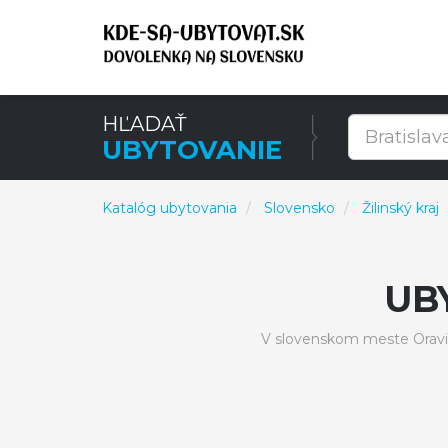
HĽADAŤ
UBYTOVANIE
Katalóg ubytovania
Slovensko
Žilinský kraj
UB
V slovenskom meste Oravi