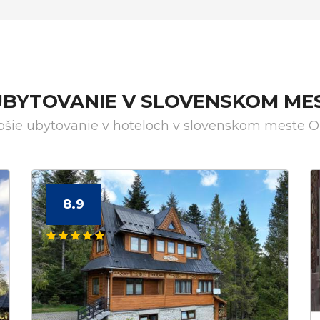
UBYTOVANIE V SLOVENSKOM ME
pšie ubytovanie v hoteloch v slovenskom meste O
8.9