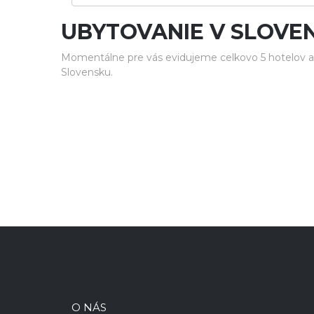
UBYTOVANIE V SLOVE
Momentálne pre vás evidujeme celkovo 5 hotelov a 
Slovensku.
O NÁS