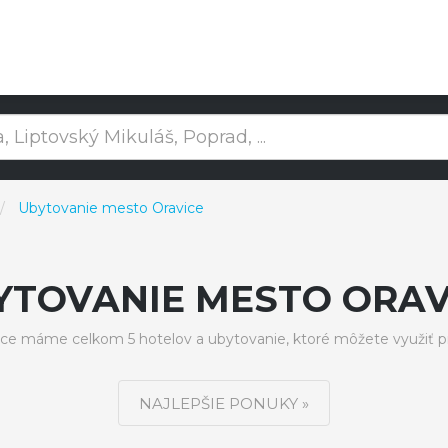
Ubytovanie mesto Oravice
YTOVANIE MESTO ORAV
ce máme celkom 5 hotelov a ubytovanie, ktoré môžete využiť p
NAJLEPŠIE PONUKY »