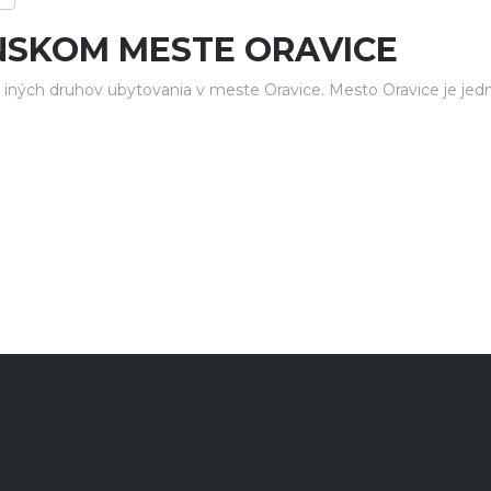
NSKOM MESTE ORAVICE
iných druhov ubytovania v meste Oravice. Mesto Oravice je jed