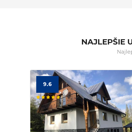
NAJLEPŠIE 
Najle
9.6