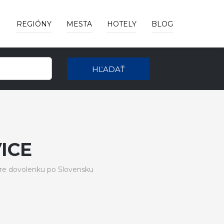
REGIÓNY
MESTA
HOTELY
BLOG
HĽADAŤ
ICE
re dovolenku po Slovensku