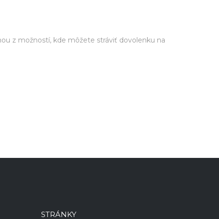
nou z možností, kde môžete stráviť dovolenku na
STRÁNKY