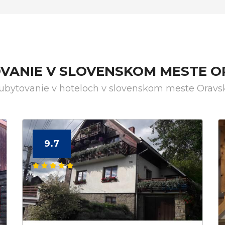
OVANIE V SLOVENSKOM MESTE 
 ubytovanie v hoteloch v slovenskom meste Oravs
9.7