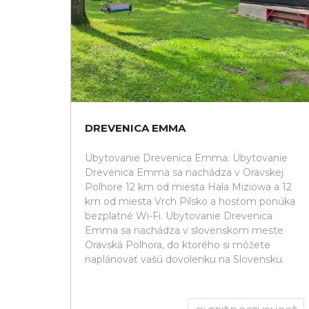
DREVENICA EMMA
Ubytovanie Drevenica Emma. Ubytovanie
Drevenica Emma sa nachádza v Oravskej
Polhore 12 km od miesta Hala Miziowa a 12
km od miesta Vrch Pilsko a hosťom ponúka
bezplatné Wi-Fi. Ubytovanie Drevenica
Emma sa nachádza v slovenskom meste
Oravská Polhora, do ktorého si môžete
naplánovať vašú dovolenku na Slovensku.