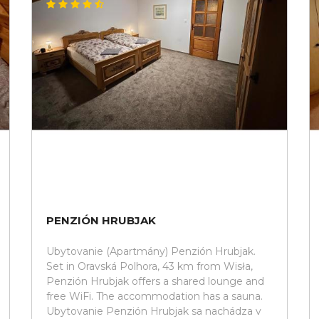
PENZIÓN HRUBJAK
Ubytovanie (Apartmány) Penzión Hrubjak.
Set in Oravská Polhora, 43 km from Wisła,
Penzión Hrubjak offers a shared lounge and
free WiFi. The accommodation has a sauna.
Ubytovanie Penzión Hrubjak sa nachádza v