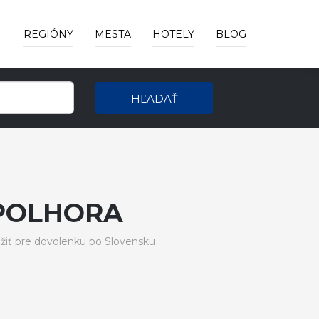
REGIÓNY
MESTA
HOTELY
BLOG
HĽADAŤ
POLHORA
iť pre dovolenku po Slovensku