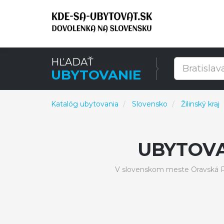
HĽADAŤ
UBYTOVANIE
Katalóg ubytovania
Slovensko
Žilinský kraj
UBYTOV
V slovenskom meste Oravská P