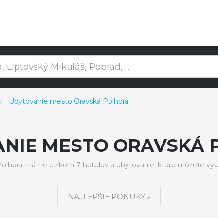
Ubytovanie mesto Oravská Polhora
ANIE MESTO ORAVSKÁ 
olhora máme celkom 7 hotelov a ubytovanie, ktoré môžete využ
NAJLEPŠIE PONUKY »