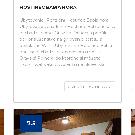
HOSTINEC BABIA HORA
Ubytovanie (Penzión) Hostinec Babia hora.
Ubytovacie zariadenie Hostinec Babia hora sa
nachádza v obci Oravská Polhora a ponúka
bar, príslušenstvo na grilovanie, terasu a
bezplatné Wi-Fi. Ubytovanie Hostinec Babia
hora sa nachádza v slovenskom meste
Oravská Polhora, do ktorého si môžete
naplánovať vašú dovolenku na Slovensku.
OVERIŤ DOSTUPNOSŤ
7.5