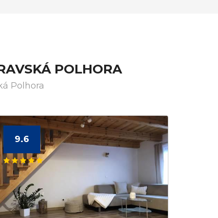
ORAVSKÁ POLHORA
ká Polhora
9.6