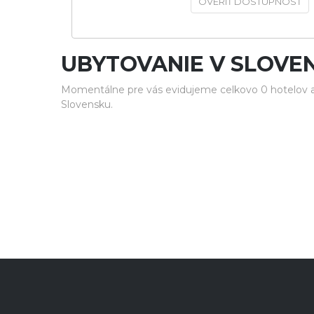
OVERIŤ DOSTUPNOSŤ
UBYTOVANIE V SLOVE
Momentálne pre vás evidujeme celkovo 0 hotelov a 
Slovensku.