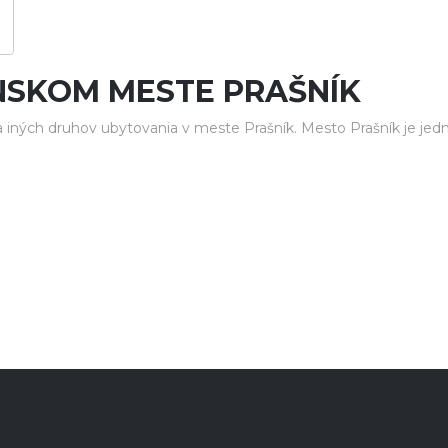
NSKOM MESTE PRAŠNÍK
iných druhov ubytovania v meste Prašník. Mesto Prašník je jed