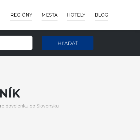
REGIÓNY
MESTA
HOTELY
BLOG
HĽADAŤ
NÍK
re dovolenku po Slovensku