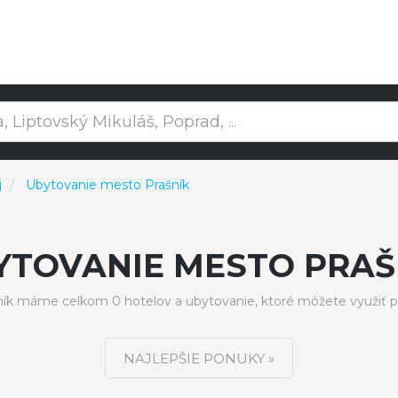
j
Ubytovanie mesto Prašník
YTOVANIE MESTO PRAŠ
ík máme celkom 0 hotelov a ubytovanie, ktoré môžete využiť p
NAJLEPŠIE PONUKY »