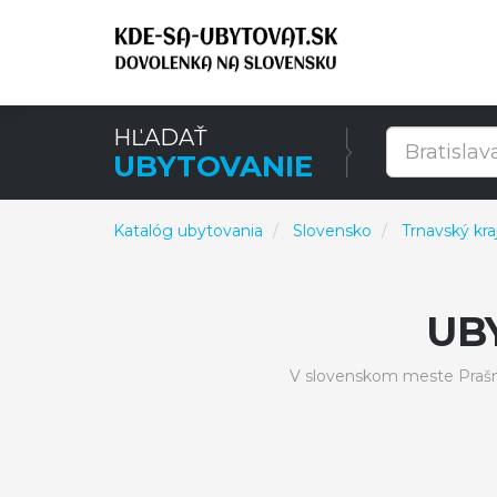
HĽADAŤ
UBYTOVANIE
Katalóg ubytovania
Slovensko
Trnavský kra
UB
V slovenskom meste Prašn