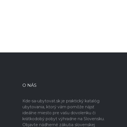
O NÁS
Kde-sa-ubytovat.sk je praktický katalóg
ubytovania, ktorý vám pomôže nájsť
ideálne miesto pre vašu dovolenku či
krátkodobý pobyt výhradne na Slovensku.
Objavte nádherné zákutia slovenskej