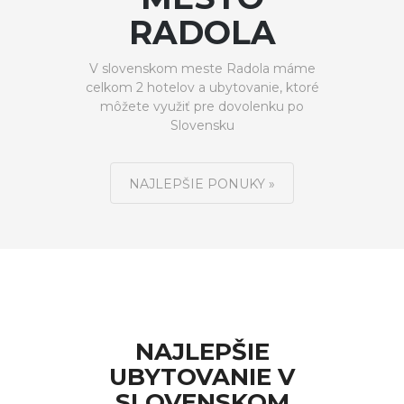
RADOLA
V slovenskom meste Radola máme
celkom 2 hotelov a ubytovanie, ktoré
môžete využiť pre dovolenku po
Slovensku
NAJLEPŠIE PONUKY »
NAJLEPŠIE
UBYTOVANIE V
SLOVENSKOM