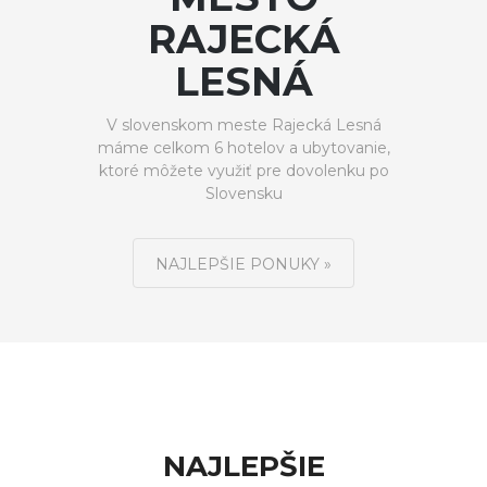
RAJECKÁ
LESNÁ
V slovenskom meste Rajecká Lesná
máme celkom 6 hotelov a ubytovanie,
ktoré môžete využiť pre dovolenku po
Slovensku
NAJLEPŠIE PONUKY »
NAJLEPŠIE