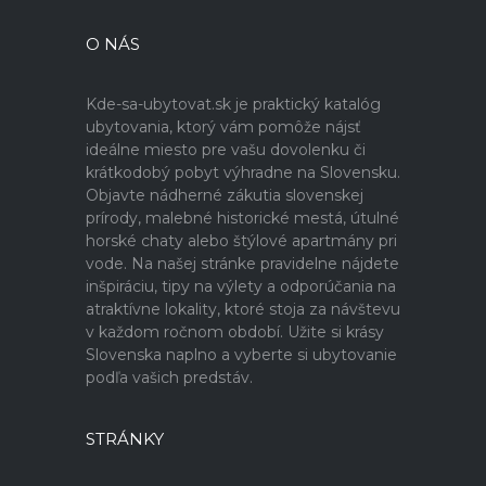
O NÁS
Kde-sa-ubytovat.sk je praktický katalóg
ubytovania, ktorý vám pomôže nájsť
ideálne miesto pre vašu dovolenku či
krátkodobý pobyt výhradne na Slovensku.
Objavte nádherné zákutia slovenskej
prírody, malebné historické mestá, útulné
horské chaty alebo štýlové apartmány pri
vode. Na našej stránke pravidelne nájdete
inšpiráciu, tipy na výlety a odporúčania na
atraktívne lokality, ktoré stoja za návštevu
v každom ročnom období. Užite si krásy
Slovenska naplno a vyberte si ubytovanie
podľa vašich predstáv.
STRÁNKY