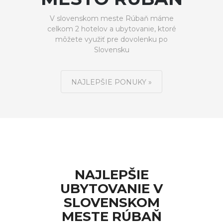
V slovenskom meste Rúbaň máme
celkom 2 hotelov a ubytovanie, ktoré
môžete využiť pre dovolenku po
Slovensku
NAJLEPŠIE PONUKY »
NAJLEPŠIE
UBYTOVANIE V
SLOVENSKOM
MESTE RÚBAŇ