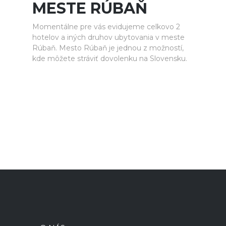
MESTE RÚBAŇ
Momentálne pre vás evidujeme celkovo 2
hotelov a iných druhov ubytovania v meste
Rúbaň. Mesto Rúbaň je jednou z možností,
kde môžete stráviť dovolenku na Slovensku.