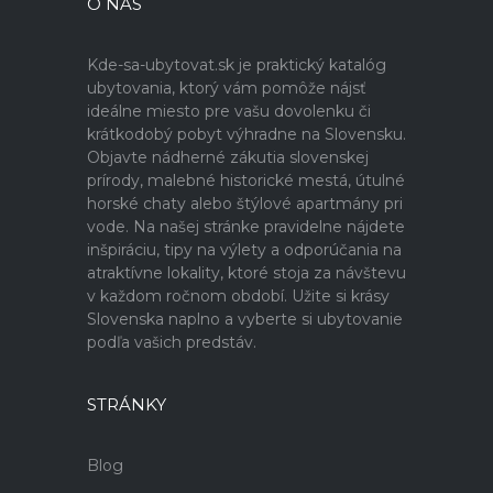
O NÁS
Kde-sa-ubytovat.sk je praktický katalóg
ubytovania, ktorý vám pomôže nájsť
ideálne miesto pre vašu dovolenku či
krátkodobý pobyt výhradne na Slovensku.
Objavte nádherné zákutia slovenskej
prírody, malebné historické mestá, útulné
horské chaty alebo štýlové apartmány pri
vode. Na našej stránke pravidelne nájdete
inšpiráciu, tipy na výlety a odporúčania na
atraktívne lokality, ktoré stoja za návštevu
v každom ročnom období. Užite si krásy
Slovenska naplno a vyberte si ubytovanie
podľa vašich predstáv.
STRÁNKY
Blog