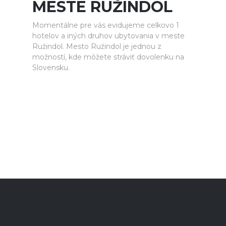
MESTE RUŽINDOL
Momentálne pre vás evidujeme celkovo 1
hotelov a iných druhov ubytovania v meste
Ružindol. Mesto Ružindol je jednou z
možností, kde môžete stráviť dovolenku na
Slovensku.