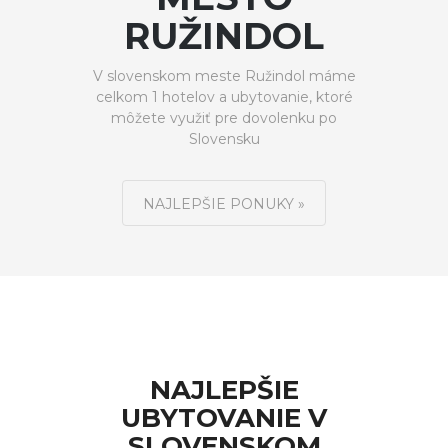
RUŽINDOL
V slovenskom meste Ružindol máme
celkom 1 hotelov a ubytovanie, ktoré
môžete využiť pre dovolenku po
Slovensku
NAJLEPŠIE PONUKY »
NAJLEPŠIE
UBYTOVANIE V
SLOVENSKOM