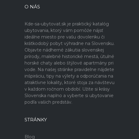
O NÁS
Kde-sa-ubytovat.sk je praktický katalóg
ubytovania, ktorý vám pomôže nájsť
ideálne miesto pre vašu dovolenku či
krátkodobý pobyt výhradne na Slovensku.
Objavte nádherné zákutia slovenskej
prírody, malebné historické mestá, útulné
horské chaty alebo štýlové apartmány pri
vode. Na našej stránke pravidelne nájdete
inšpiráciu, tipy na výlety a odporúčania na
atraktívne lokality, ktoré stoja za návštevu
v každom ročnom období. Užite si krásy
Slovenska naplno a vyberte si ubytovanie
podľa vašich predstáv.
STRÁNKY
Blog