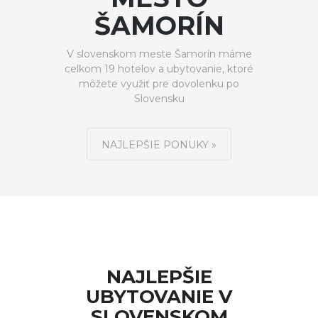
ŠAMORÍN
V slovenskom meste Šamorín máme
celkom 19 hotelov a ubytovanie, ktoré
môžete využiť pre dovolenku po
Slovensku
NAJLEPŠIE PONUKY »
NAJLEPŠIE
UBYTOVANIE V
SLOVENSKOM