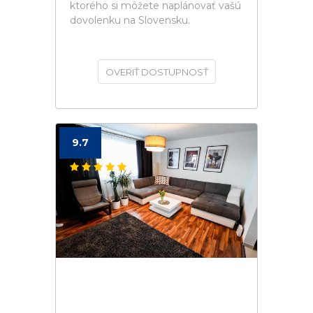
ktorého si môžete naplánovať vašú
dovolenku na Slovensku.
OVERIŤ DOSTUPNOSŤ
9.7