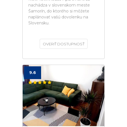
nachádza v slovenskom meste
Šamorín, do ktorého si môžete
naplánovať vašú dovolenku na
Slovensku.
OVERIŤ DOSTUPNOSŤ
9.6