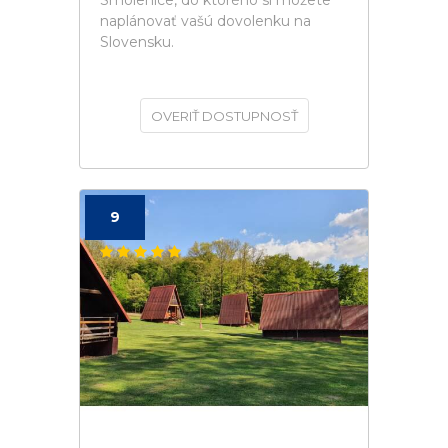
Smolenice, do ktorého si môžete
naplánovať vašú dovolenku na
Slovensku.
OVERIŤ DOSTUPNOSŤ
9