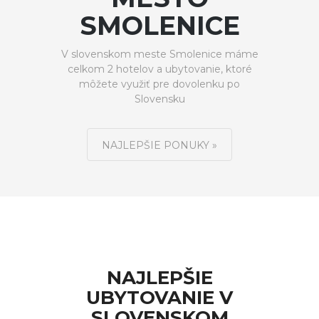
SMOLENICE
V slovenskom meste Smolenice máme
celkom 2 hotelov a ubytovanie, ktoré
môžete využiť pre dovolenku po
Slovensku
NAJLEPŠIE PONUKY »
NAJLEPŠIE
UBYTOVANIE V
SLOVENSKOM