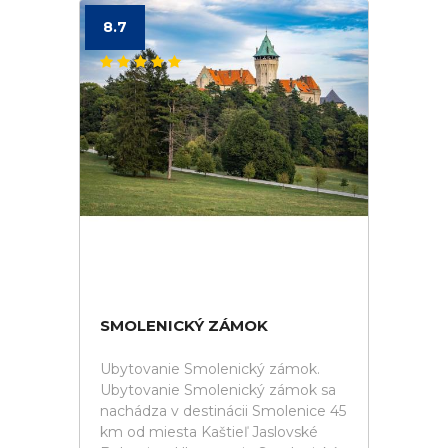
8.7
SMOLENICKÝ ZÁMOK
Ubytovanie Smolenický zámok.
Ubytovanie Smolenický zámok sa
nachádza v destinácii Smolenice 45
km od miesta Kaštieľ Jaslovské