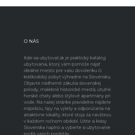
O NÁS
Kde-sa-ubytovat.sk je praktický katalóg
ubytovania, ktorý vám pomôže nájsť
ideálne miesto pre vašu dovolenku či
krátkodobý pobyt výhradne na Slovensku.
Objavte nádherné zákutia slovenskej
prírody, malebné historické mestá, útulné
horské chaty alebo štýlové apartmány pri
vode. Na našej stránke pravidelne nájdete
inšpiráciu, tipy na výlety a odporúčania na
atraktívne lokality, ktoré stoja za návštevu
v každom ročnom období. Užite si krásy
Slovenska naplno a vyberte si ubytovanie
podľa vašich predstáv.