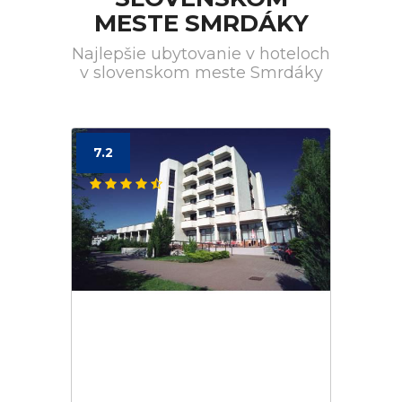
MESTE SMRDÁKY
Najlepšie ubytovanie v hoteloch
v slovenskom meste Smrdáky
7.2