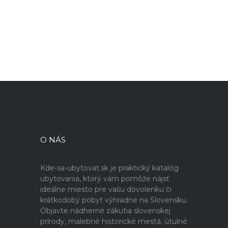
O NÁS
Kde-sa-ubytovat.sk je praktický katalóg
ubytovania, ktorý vám pomôže nájsť
ideálne miesto pre vašu dovolenku či
krátkodobý pobyt výhradne na Slovensku.
Objavte nádherné zákutia slovenskej
prírody, malebné historické mestá, útulné