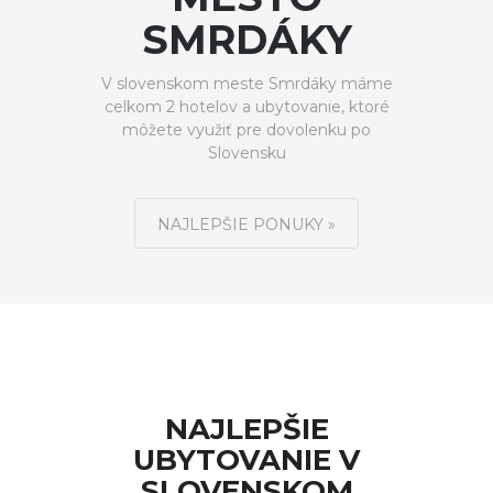
SMRDÁKY
V slovenskom meste Smrdáky máme
celkom 2 hotelov a ubytovanie, ktoré
môžete využiť pre dovolenku po
Slovensku
NAJLEPŠIE PONUKY »
NAJLEPŠIE
UBYTOVANIE V
SLOVENSKOM