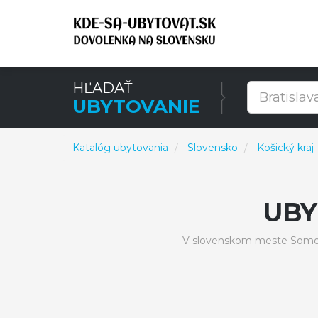
HĽADAŤ
UBYTOVANIE
Katalóg ubytovania
Slovensko
Košický kraj
UBY
V slovenskom meste Somoto