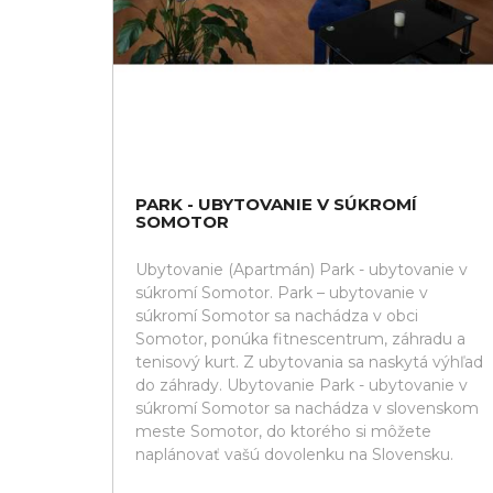
PARK - UBYTOVANIE V SÚKROMÍ
SOMOTOR
Ubytovanie (Apartmán) Park - ubytovanie v
súkromí Somotor. Park – ubytovanie v
súkromí Somotor sa nachádza v obci
Somotor, ponúka fitnescentrum, záhradu a
tenisový kurt. Z ubytovania sa naskytá výhľad
do záhrady. Ubytovanie Park - ubytovanie v
súkromí Somotor sa nachádza v slovenskom
meste Somotor, do ktorého si môžete
naplánovať vašú dovolenku na Slovensku.