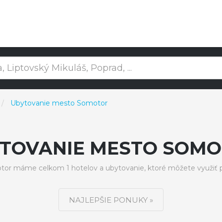
Ubytovanie mesto Somotor
TOVANIE MESTO SOM
r máme celkom 1 hotelov a ubytovanie, ktoré môžete využiť 
NAJLEPŠIE PONUKY »