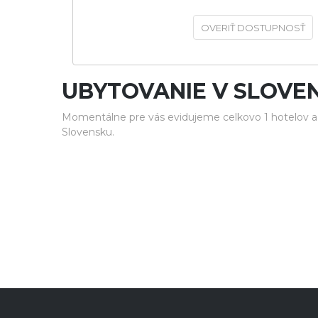
OVERIŤ DOSTUPNOSŤ
UBYTOVANIE V SLOV
Momentálne pre vás evidujeme celkovo 1 hotelov a
Slovensku.