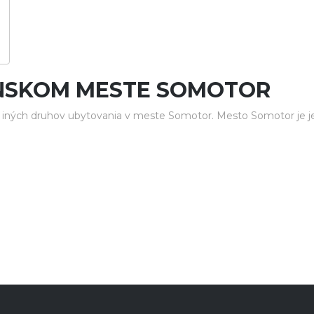
ENSKOM MESTE SOMOTOR
 iných druhov ubytovania v meste Somotor. Mesto Somotor je j