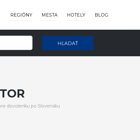
REGIÓNY
MESTA
HOTELY
BLOG
HĽADAŤ
OTOR
pre dovolenku po Slovensku